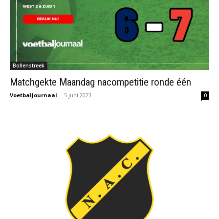
Bollenstreek
Matchgekte Maandag nacompetitie ronde één
VoetbalJournaal
-
5 juni 2023
0