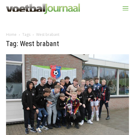
Home
Tags
West brabant
Tag: West brabant