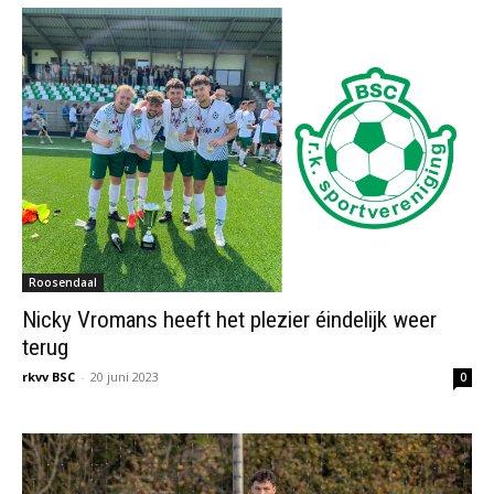
Roosendaal
Nicky Vromans heeft het plezier éindelijk weer
terug
rkvv BSC
-
20 juni 2023
0