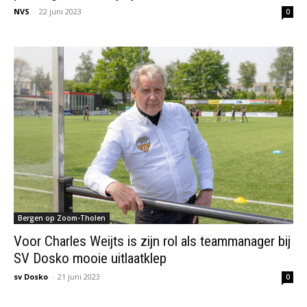
NVS
-
22 juni 2023
0
Bergen op Zoom-Tholen
Voor Charles Weijts is zijn rol als teammanager bij
SV Dosko mooie uitlaatklep
sv Dosko
-
21 juni 2023
0