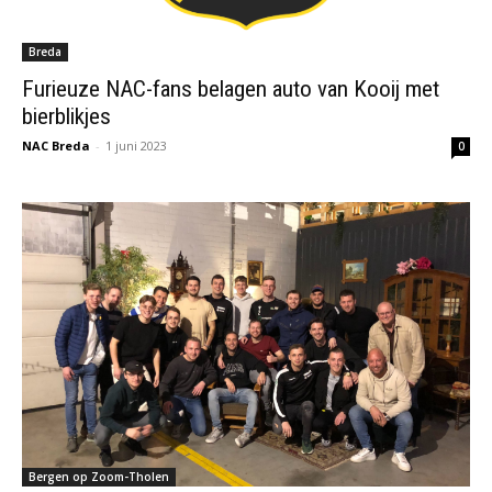
Breda
Furieuze NAC-fans belagen auto van Kooij met
bierblikjes
NAC Breda
-
1 juni 2023
0
Bergen op Zoom-Tholen