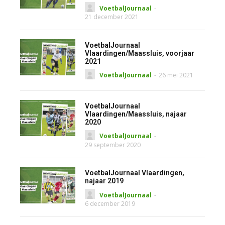
VoetbalJournaal
-
21 december 2021
VoetbalJournaal
Vlaardingen/Maassluis, voorjaar
2021
VoetbalJournaal
-
26 mei 2021
VoetbalJournaal
Vlaardingen/Maassluis, najaar
2020
VoetbalJournaal
-
29 september 2020
VoetbalJournaal Vlaardingen,
najaar 2019
VoetbalJournaal
-
6 december 2019