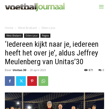
Home
West-Brabant
Etten-Leur
West-Brabant
Etten-Leur
Regios
‘Iedereen kijkt naar je, iedereen
heeft het over je’, aldus Jeffrey
Meulenberg van Unitas’30
Door
Unitas 30
-
20 april 2023
871
0