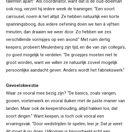
talenten apart.” Als coördinator, want dat is de oud-doelman
ook nog, verzint hij iedere week de trainingen. “Een soort
carrousel, noem ik het altijd. Ze hebben natuurlijk een korte
spanningsboog, dus iedere oefening doen we tien à vijftien
minuten, dan draaien we weer door. Zo hebben we zes
verschillende vormpjes op een avond.” Met ruim dertig
keepers, probeert Meulenberg zijn tijd, en die van zijn collega’s,
zo goed mogelijk te verdelen. “De groepjes moeten niet te
groot worden, want we willen ze natuurlijk zoveel mogelijk
persoonlijke aandacht geven. Anders wordt het fabriekswerk.”
Gevoelskwestie
Waar ze vooral mee bezig zijn? “De basics, zoals vangen,
gooien, voetenwerk en vooral duiken met de juiste manier van
landen. Maar ook de keepershouding, altijd hakken los, dat
soort dingen.” Want keepen, is toch ook vooral een
ervaringsvak. “Door wedstrijden te spelen, leer je. Dat je weet:
dit moet ik nu doen. Uitkomen is bijvoorbeeld echt een