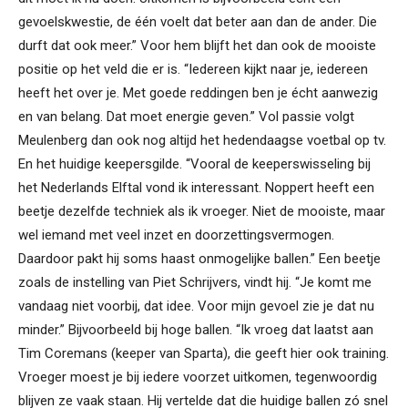
gevoelskwestie, de één voelt dat beter aan dan de ander. Die
durft dat ook meer.” Voor hem blijft het dan ook de mooiste
positie op het veld die er is. “Iedereen kijkt naar je, iedereen
heeft het over je. Met goede reddingen ben je écht aanwezig
en van belang. Dat moet energie geven.” Vol passie volgt
Meulenberg dan ook nog altijd het hedendaagse voetbal op tv.
En het huidige keepersgilde. “Vooral de keeperswisseling bij
het Nederlands Elftal vond ik interessant. Noppert heeft een
beetje dezelfde techniek als ik vroeger. Niet de mooiste, maar
wel iemand met veel inzet en doorzettingsvermogen.
Daardoor pakt hij soms haast onmogelijke ballen.” Een beetje
zoals de instelling van Piet Schrijvers, vindt hij. “Je komt me
vandaag niet voorbij, dat idee. Voor mijn gevoel zie je dat nu
minder.” Bijvoorbeeld bij hoge ballen. “Ik vroeg dat laatst aan
Tim Coremans (keeper van Sparta), die geeft hier ook training.
Vroeger moest je bij iedere voorzet uitkomen, tegenwoordig
blijven ze vaak staan. Hij vertelde dat die huidige ballen zó snel