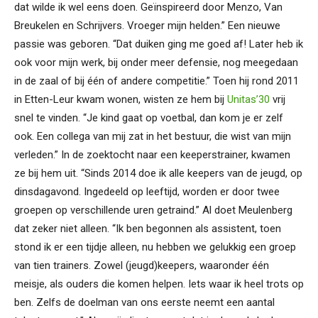
dat wilde ik wel eens doen. Geïnspireerd door Menzo, Van
Breukelen en Schrijvers. Vroeger mijn helden.” Een nieuwe
passie was geboren. “Dat duiken ging me goed af! Later heb ik
ook voor mijn werk, bij onder meer defensie, nog meegedaan
in de zaal of bij één of andere competitie.” Toen hij rond 2011
in Etten-Leur kwam wonen, wisten ze hem bij
Unitas’30
vrij
snel te vinden. “Je kind gaat op voetbal, dan kom je er zelf
ook. Een collega van mij zat in het bestuur, die wist van mijn
verleden.” In de zoektocht naar een keeperstrainer, kwamen
ze bij hem uit. “Sinds 2014 doe ik alle keepers van de jeugd, op
dinsdagavond. Ingedeeld op leeftijd, worden er door twee
groepen op verschillende uren getraind.” Al doet Meulenberg
dat zeker niet alleen. “Ik ben begonnen als assistent, toen
stond ik er een tijdje alleen, nu hebben we gelukkig een groep
van tien trainers. Zowel (jeugd)keepers, waaronder één
meisje, als ouders die komen helpen. Iets waar ik heel trots op
ben. Zelfs de doelman van ons eerste neemt een aantal