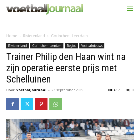
Home
Rivierenland
Gorinchem-Leerdam
Rivierenland
Gorinchem-Leerdam
Regios
Voetbalnieuws
Trainer Philip den Haan wint na
zijn operatie eerste prijs met
Schelluinen
Door
VoetbalJournaal
-
23 september 2019
617
0