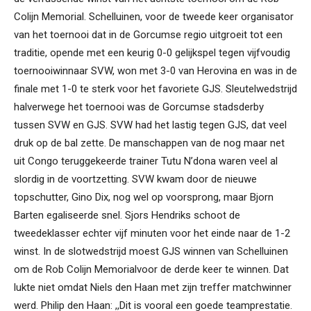
Colijn Memorial. Schelluinen, voor de tweede keer organisator
van het toernooi dat in de Gorcumse regio uitgroeit tot een
traditie, opende met een keurig 0-0 gelijkspel tegen vijfvoudig
toernooiwinnaar SVW, won met 3-0 van Herovina en was in de
finale met 1-0 te sterk voor het favoriete GJS. Sleutelwedstrijd
halverwege het toernooi was de Gorcumse stadsderby
tussen SVW en GJS. SVW had het lastig tegen GJS, dat veel
druk op de bal zette. De manschappen van de nog maar net
uit Congo teruggekeerde trainer Tutu N’dona waren veel al
slordig in de voortzetting. SVW kwam door de nieuwe
topschutter, Gino Dix, nog wel op voorsprong, maar Bjorn
Barten egaliseerde snel. Sjors Hendriks schoot de
tweedeklasser echter vijf minuten voor het einde naar de 1-2
winst. In de slotwedstrijd moest GJS winnen van Schelluinen
om de Rob Colijn Memorialvoor de derde keer te winnen. Dat
lukte niet omdat Niels den Haan met zijn treffer matchwinner
werd. Philip den Haan: ,,Dit is vooral een goede teamprestatie.