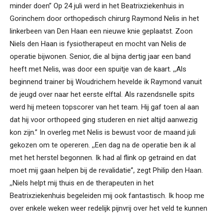
minder doen” Op 24 juli werd in het Beatrixziekenhuis in
Gorinchem door orthopedisch chirurg Raymond Nelis in het
linkerbeen van Den Haan een nieuwe knie geplaatst. Zoon
Niels den Haan is fysiotherapeut en mocht van Nelis de
operatie bijwonen. Senior, die al bijna dertig jaar een band
heeft met Nelis, was door een spuitje van de kaart. ,,Als
beginnend trainer bij Woudrichem hevelde ik Raymond vanuit
de jeugd over naar het eerste elftal. Als razendsnelle spits
werd hij meteen topscorer van het team. Hij gaf toen al aan
dat hij voor orthopeed ging studeren en niet altijd aanwezig
kon zijn.” In overleg met Nelis is bewust voor de maand juli
gekozen om te opereren. ,,Een dag na de operatie ben ik al
met het herstel begonnen. Ik had al flink op getraind en dat
moet mij gaan helpen bij de revalidatie”, zegt Philip den Haan.
,,Niels helpt mij thuis en de therapeuten in het
Beatrixziekenhuis begeleiden mij ook fantastisch. Ik hoop me
over enkele weken weer redelijk pijnvrij over het veld te kunnen