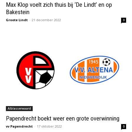
Max Klop voelt zich thuis bij ‘De Lindt’ en op
Bakestein
Groote Lindt
-
21 december 2022
0
Alblasserwaard
Papendrecht boekt weer een grote overwinning
vv Papendrecht
-
17 oktober 2022
0