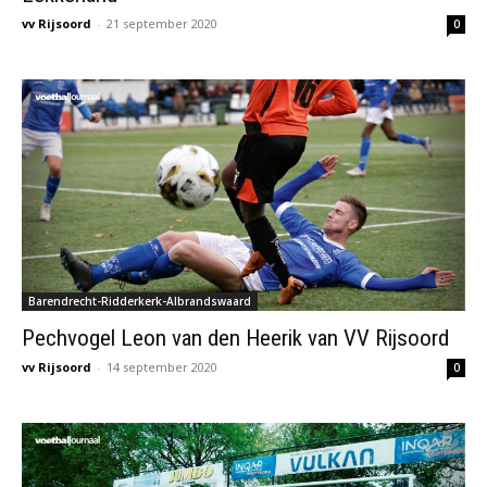
vv Rijsoord
-
21 september 2020
0
Barendrecht-Ridderkerk-Albrandswaard
Pechvogel Leon van den Heerik van VV Rijsoord
vv Rijsoord
-
14 september 2020
0