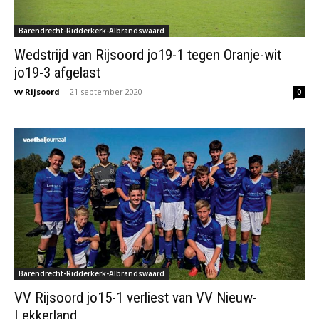
Barendrecht-Ridderkerk-Albrandswaard
Wedstrijd van Rijsoord jo19-1 tegen Oranje-wit
jo19-3 afgelast
vv Rijsoord
-
21 september 2020
0
Barendrecht-Ridderkerk-Albrandswaard
VV Rijsoord jo15-1 verliest van VV Nieuw-
Lekkerland