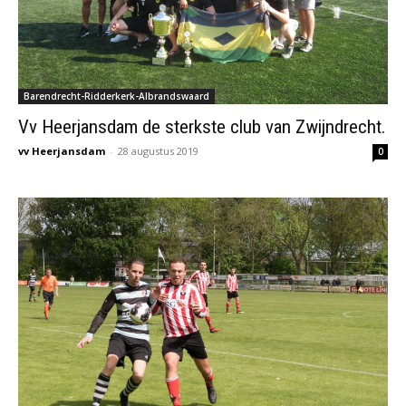
Barendrecht-Ridderkerk-Albrandswaard
Vv Heerjansdam de sterkste club van Zwijndrecht.
vv Heerjansdam
-
28 augustus 2019
0