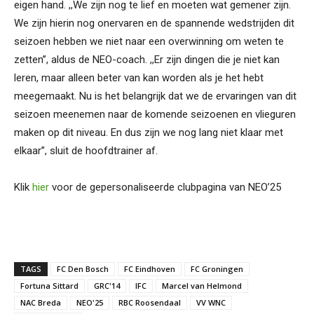
eigen hand. ,,We zijn nog te lief en moeten wat gemener zijn.
We zijn hierin nog onervaren en de spannende wedstrijden dit
seizoen hebben we niet naar een overwinning om weten te
zetten’’, aldus de NEO-coach. ,,Er zijn dingen die je niet kan
leren, maar alleen beter van kan worden als je het hebt
meegemaakt. Nu is het belangrijk dat we de ervaringen van dit
seizoen meenemen naar de komende seizoenen en vlieguren
maken op dit niveau. En dus zijn we nog lang niet klaar met
elkaar’’, sluit de hoofdtrainer af.
Klik
hier
voor de gepersonaliseerde clubpagina van NEO’25
TAGS
FC Den Bosch
FC Eindhoven
FC Groningen
Fortuna Sittard
GRC'14
IFC
Marcel van Helmond
NAC Breda
NEO'25
RBC Roosendaal
VV WNC