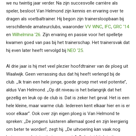
we nu twintig jaar verder. Na zijn succesvolle carrière als
speler, besloot Van Helmond zijn kennis en ervaring over te
dragen als voetbaltrainer. Hij begon zijn trainersloopbaan bij
verschillende amateurclubs, waaronder
VV WNC
,
IFC
,
GRC ’14
en
Wilhelmina ’26
. Zijn ervaring en passie voor het spelletje
kwamen goed van pas bij het trainerschap. Het trainersvak dat
hij even later heeft vervolgd bij
NEO ’25
.
Al drie jaar is hij met veel plezier hoofdtrainer van de ploeg uit
Waalwijk. Geen verrassing dus dat hij heeft verlengd bij de
club. ,,Ik train een hele jonge, goede groep met veel potentie’’,
aldus Van Helmond. ,,Op dit niveau is het belangrijk dat het
gezellig en leuk op de club is. Dat is zeker het geval. Het is een
hele kleine, maar warme club. Iedereen kent elkaar hier en is er
voor elkaar’’. Ook over zijn eigen ploeg is Van Helmond te
spreken: ,,De jongens luisteren allemaal goed en zijn leergierig
om beter te worden’’, zegt hij. ,,De uitvoering kan vaak nog