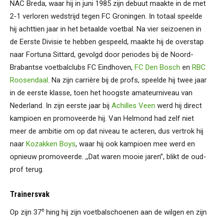
NAC Breda, waar hij in juni 1985 zijn debuut maakte in de met
2-1 verloren wedstrijd tegen FC Groningen. In totaal speelde
hij achttien jaar in het betaalde voetbal. Na vier seizoenen in
de Eerste Divisie te hebben gespeeld, maakte hij de overstap
naar Fortuna Sittard, gevolgd door periodes bij de Noord-
Brabantse voetbalclubs FC Eindhoven,
FC Den Bosch
en
RBC
Roosendaal
. Na zijn carrière bij de profs, speelde hij twee jaar
in de eerste klasse, toen het hoogste amateurniveau van
Nederland. In zijn eerste jaar bij
Achilles Veen
werd hij direct
kampioen en promoveerde hij. Van Helmond had zelf niet
meer de ambitie om op dat niveau te acteren, dus vertrok hij
naar
Kozakken Boys
, waar hij ook kampioen mee werd en
opnieuw promoveerde. ,,Dat waren mooie jaren’’, blikt de oud-
prof terug.
Trainersvak
e
Op zijn 37
hing hij zijn voetbalschoenen aan de wilgen en zijn