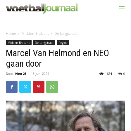
Home
Midden-Brabant
De Langstraat
Midden-Brabant
De Langstraat
Regios
Marcel Van Helmond en NEO
gaan door
Door
Neo 25
-
18 juni 2024
1624
0