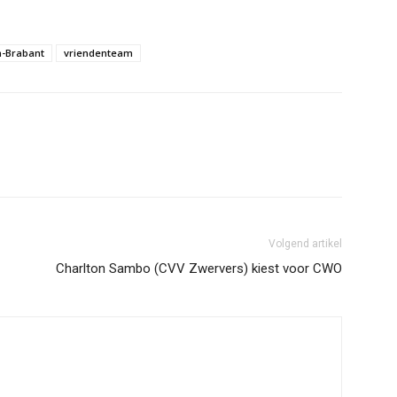
-Brabant
vriendenteam
Volgend artikel
Charlton Sambo (CVV Zwervers) kiest voor CWO