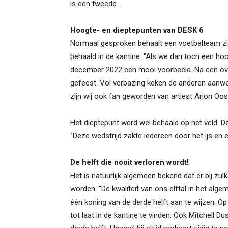
is een tweede…
Hoogte- en dieptepunten van DESK 6
Normaal gesproken behaalt een voetbalteam zi
behaald in de kantine. ‘’Als we dan toch een h
december 2022 een mooi voorbeeld. Na een ove
gefeest. Vol verbazing keken de anderen aanwe
zijn wij ook fan geworden van artiest Arjon Oost
Het dieptepunt werd wel behaald op het veld.
‘’Deze wedstrijd zakte iedereen door het ijs en e
De helft die nooit verloren wordt!
Het is natuurlijk algemeen bekend dat er bij zu
worden. ‘’De kwaliteit van ons elftal in het alge
één koning van de derde helft aan te wijzen. O
tot laat in de kantine te vinden. Ook Mitchel