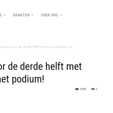
S
KRANTEN
OVER ONS
gaat vol voor de derde helft met Arjon Oostrom op...
r de derde helft met
het podium!
1310
0