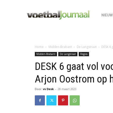
NIEUW
Home
Midden-Brabant
De Langstraat
DESK 6 
Midden-Brabant
De Langstraat
Regios
DESK 6 gaat vol voo
Arjon Oostrom op 
Door
vv Desk
-
28 maart 2023