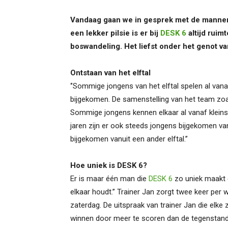
Vandaag gaan we in gesprek met de manne
een lekker pilsie is er bij
DESK 6
altijd ruim
boswandeling. Het liefst onder het genot v
Ontstaan van het elftal
‘’Sommige jongens van het elftal spelen al van
bijgekomen. De samenstelling van het team zoal
Sommige jongens kennen elkaar al vanaf kleins 
jaren zijn er ook steeds jongens bijgekomen vanu
bijgekomen vanuit een ander elftal.’’
Hoe uniek is DESK 6?
Er is maar één man die
DESK 6
zo uniek maakt en
elkaar houdt.’’ Trainer Jan zorgt twee keer per
zaterdag. De uitspraak van trainer Jan die elke z
winnen door meer te scoren dan de tegenstande