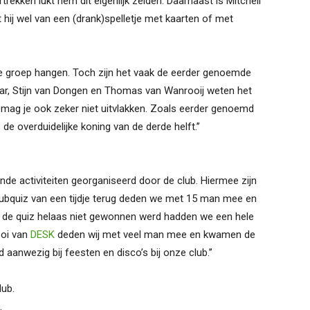
vertrekken lukt hem dit eigenlijk zelden. Daarnaast is Mitchell
 hij wel van een (drank)spelletje met kaarten of met
te groep hangen. Toch zijn het vaak de eerder genoemde
ar, Stijn van Dongen en Thomas van Wanrooij weten het
n mag je ook zeker niet uitvlakken. Zoals eerder genoemd
 overduidelijke koning van de derde helft.’’
lende activiteiten georganiseerd door de club. Hiermee zijn
e pubquiz van een tijdje terug deden we met 15 man mee en
r de quiz helaas niet gewonnen werd hadden we een hele
ooi van
DESK
deden wij met veel man mee en kwamen de
d aanwezig bij feesten en disco’s bij onze club.’’
lub.
.