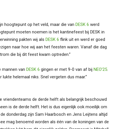
jn hoogtepunt op het veld, maar die van
DESK 6
werd
oogtepunt moeten noemen is het kantinefeest bij DESK in
rwinning pakten wij als
DESK 6
flink uit en werd er goed
zigen naar hoe wij aan het feesten waren. Vanaf die dag
rom die bij dit feest kwam optreden.’’
 De mannen van
DESK 6
gingen er met 9-0 van af bij
NEO’25
.
r lukte helemaal niks. Snel vergeten dus maar.’’
lke vriendenteams de derde helft als belangrijk beschouwd
meen is de derde helft. Het is dus eigenlijk ook moeilijk om
p de donderdag zijn Sam Haarbosch en Jens Leijtens altijd
l Dusee mag benoemd worden als één van de koningen van de