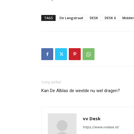
TAGS
De Langstraat
DESK
DESK 6
Midden
Vorig artikel
Kan De Alblas de weelde nu wel dragen?
vv Desk
https://www.vvdesk.nl/