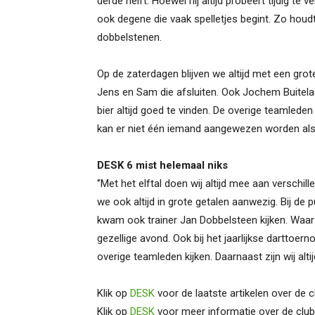
derde helft. Hoewel hij altijd probeert tijdig te 
ook degene die vaak spelletjes begint. Zo houdt
dobbelstenen.
Op de zaterdagen blijven we altijd met een gro
Jens en Sam die afsluiten. Ook Jochem Buitela
bier altijd goed te vinden. De overige teamlede
kan er niet één iemand aangewezen worden als de
DESK 6 mist helemaal niks
‘’Met het elftal doen wij altijd mee aan verschil
we ook altijd in grote getalen aanwezig. Bij d
kwam ook trainer Jan Dobbelsteen kijken. Waa
gezellige avond. Ook bij het jaarlijkse darttoern
overige teamleden kijken. Daarnaast zijn wij altij
Klik op
DESK
voor de laatste artikelen over de c
Klik op
DESK
voor meer informatie over de club