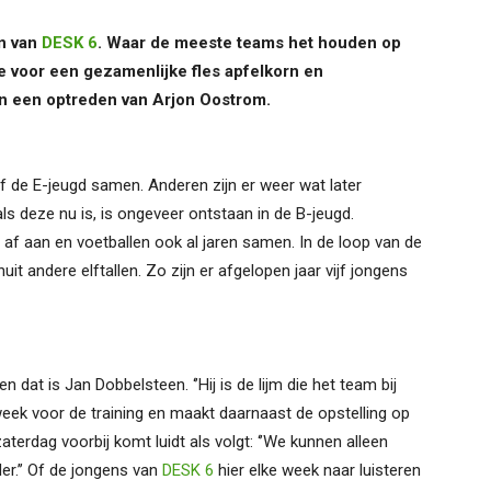
n van
DESK 6
. Waar de meeste teams het houden op
te voor een gezamenlijke fles apfelkorn en
an een optreden van Arjon Oostrom.
af de E-jeugd samen. Anderen zijn er weer wat later
s deze nu is, is ongeveer ontstaan in de B-jeugd.
af aan en voetballen ook al jaren samen. In de loop van de
it andere elftallen. Zo zijn er afgelopen jaar vijf jongens
 dat is Jan Dobbelsteen. ‘’Hij is de lijm die het team bij
 week voor de training en maakt daarnaast de opstelling op
aterdag voorbij komt luidt als volgt: ‘’We kunnen alleen
r.’’ Of de jongens van
DESK 6
hier elke week naar luisteren