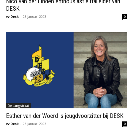
Nico van der Linden enthousiast elftalleider van
DESK
vv Desk
-
23 januari 2023
0
De Langstraat
Esther van der Woerd is jeugdvoorzitter bij DESK
vv Desk
-
23 januari 2023
0