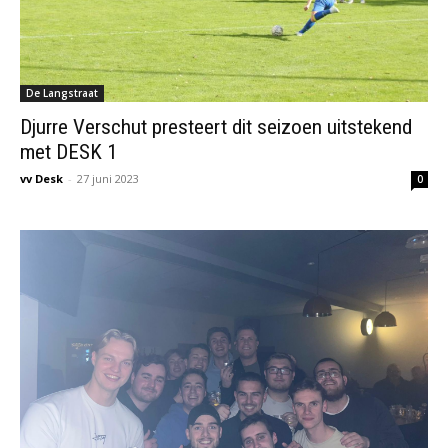
De Langstraat
Djurre Verschut presteert dit seizoen uitstekend
met DESK 1
vv Desk
-
27 juni 2023
0