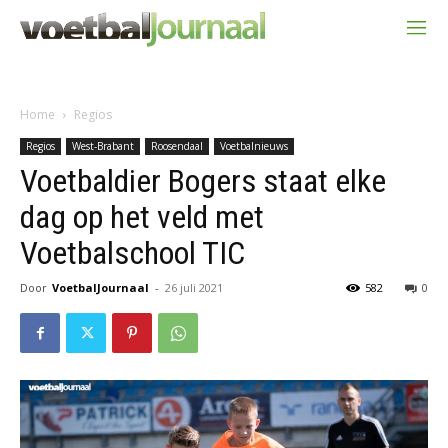
Home
Regios
Regios
West-Brabant
Roosendaal
Voetbalnieuws
Voetbaldier Bogers staat elke
dag op het veld met
Voetbalschool TIC
Door
VoetbalJournaal
-
26 juli 2021
582
0