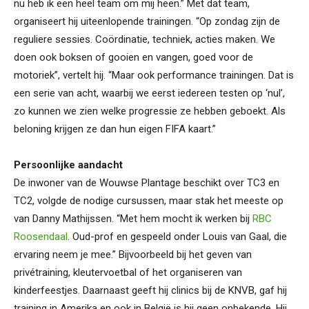
nu heb ik een heel team om mij heen.” Met dat team,
organiseert hij uiteenlopende trainingen. “Op zondag zijn de
reguliere sessies. Coördinatie, techniek, acties maken. We
doen ook boksen of gooien en vangen, goed voor de
motoriek”, vertelt hij. “Maar ook performance trainingen. Dat is
een serie van acht, waarbij we eerst iedereen testen op ‘nul’,
zo kunnen we zien welke progressie ze hebben geboekt. Als
beloning krijgen ze dan hun eigen FIFA kaart.”
Persoonlijke aandacht
De inwoner van de Wouwse Plantage beschikt over TC3 en
TC2, volgde de nodige cursussen, maar stak het meeste op
van Danny Mathijssen. “Met hem mocht ik werken bij
RBC
Roosendaal
. Oud-prof en gespeeld onder Louis van Gaal, die
ervaring neem je mee.” Bijvoorbeeld bij het geven van
privétraining, kleutervoetbal of het organiseren van
kinderfeestjes. Daarnaast geeft hij clinics bij de KNVB, gaf hij
training in Amerika en ook in België is hij geen onbekende. Hij