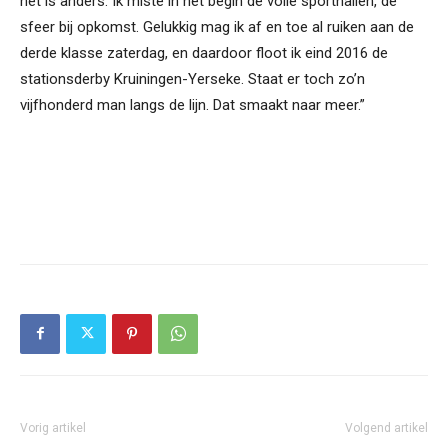
het is anders. Ik miste in het begin de volle sporthallen, de
sfeer bij opkomst. Gelukkig mag ik af en toe al ruiken aan de
derde klasse zaterdag, en daardoor floot ik eind 2016 de
stationsderby Kruiningen-Yerseke. Staat er toch zo’n
vijfhonderd man langs de lijn. Dat smaakt naar meer.”
Vorig artikel
Volgend artikel