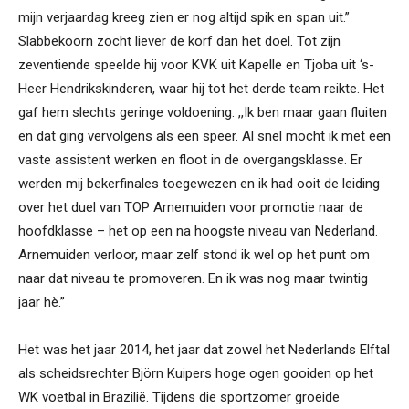
mijn verjaardag kreeg zien er nog altijd spik en span uit.”
Slabbekoorn zocht liever de korf dan het doel. Tot zijn
zeventiende speelde hij voor KVK uit Kapelle en Tjoba uit ‘s-
Heer Hendrikskinderen, waar hij tot het derde team reikte. Het
gaf hem slechts geringe voldoening. ,,Ik ben maar gaan fluiten
en dat ging vervolgens als een speer. Al snel mocht ik met een
vaste assistent werken en floot in de overgangsklasse. Er
werden mij bekerfinales toegewezen en ik had ooit de leiding
over het duel van TOP Arnemuiden voor promotie naar de
hoofdklasse – het op een na hoogste niveau van Nederland.
Arnemuiden verloor, maar zelf stond ik wel op het punt om
naar dat niveau te promoveren. En ik was nog maar twintig
jaar hè.”
Het was het jaar 2014, het jaar dat zowel het Nederlands Elftal
als scheidsrechter Björn Kuipers hoge ogen gooiden op het
WK voetbal in Brazilië. Tijdens die sportzomer groeide