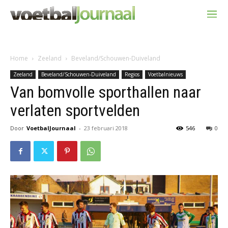
Home
Zeeland
Beveland/Schouwen-Duiveland
Zeeland
Beveland/Schouwen-Duiveland
Regios
Voetbalnieuws
Van bomvolle sporthallen naar
verlaten sportvelden
Door
VoetbalJournaal
-
23 februari 2018
546
0