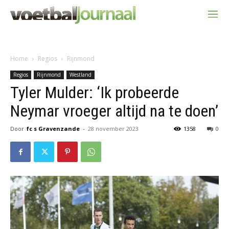
Home
Regios
Rijnmond
Regios
Rijnmond
Westland
Tyler Mulder: ‘Ik probeerde
Neymar vroeger altijd na te doen’
Door
fc s Gravenzande
-
28 november 2023
1358
0