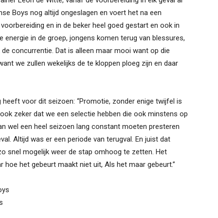
rainer Leon de Witte, vanaf de voorbereiding in elk geval al
nse Boys nog altijd ongeslagen en voert het na een
e voorbereiding en in de beker heel goed gestart en ook in
we energie in de groep, jongens komen terug van blessures,
 de concurrentie. Dat is alleen maar mooi want op die
 want we zullen wekelijks de te kloppen ploeg zijn en daar
g heeft voor dit seizoen: “Promotie, zonder enige twijfel is
k ook zeker dat we een selectie hebben die ook minstens op
dan wel een heel seizoen lang constant moeten presteren
al. Altijd was er een periode van terugval. En juist dat
 snel mogelijk weer de stap omhoog te zetten. Het
hoe het gebeurt maakt niet uit, Als het maar gebeurt.”
oys
s