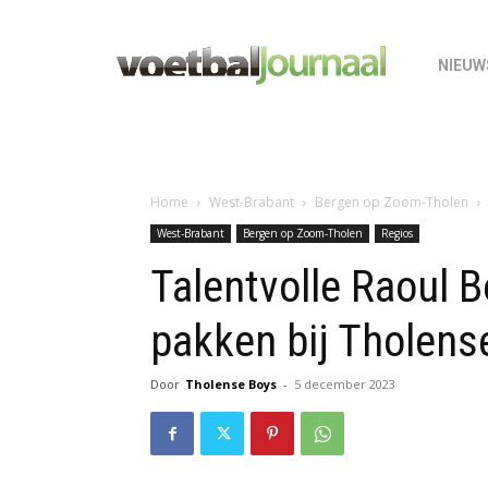
NIEUW
Home
West-Brabant
Bergen op Zoom-Tholen
West-Brabant
Bergen op Zoom-Tholen
Regios
Talentvolle Raoul B
pakken bij Tholens
Door
Tholense Boys
-
5 december 2023