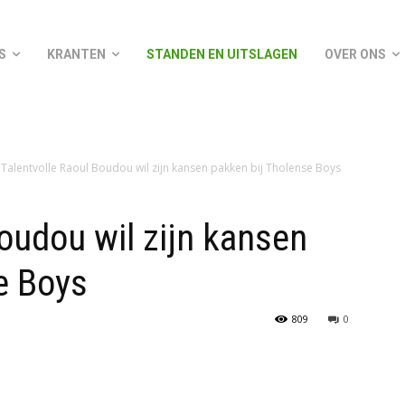
S
KRANTEN
STANDEN EN UITSLAGEN
OVER ONS
Talentvolle Raoul Boudou wil zijn kansen pakken bij Tholense Boys
oudou wil zijn kansen
e Boys
809
0