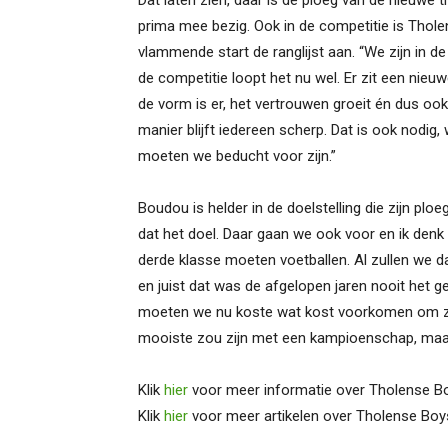
Dat laten zien, daar is de ploeg van de nieuwe t
prima mee bezig. Ook in de competitie is Thole
vlammende start de ranglijst aan. “We zijn in d
de competitie loopt het nu wel. Er zit een nieu
de vorm is er, het vertrouwen groeit én dus ook
manier blijft iedereen scherp. Dat is ook nodig,
moeten we beducht voor zijn.”
Boudou is helder in de doelstelling die zijn ploe
dat het doel. Daar gaan we ook voor en ik den
derde klasse moeten voetballen. Al zullen we 
en juist dat was de afgelopen jaren nooit het gev
moeten we nu koste wat kost voorkomen om zo
mooiste zou zijn met een kampioenschap, maar 
Klik
hier
voor meer informatie over Tholense B
Klik
hier
voor meer artikelen over Tholense Boy