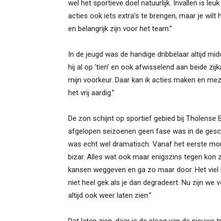
wel het sportieve doel natuurlijk. Invallen is l
acties ook iets extra’s te brengen, maar je wilt h
en belangrijk zijn voor het team.”
In de jeugd was de handige dribbelaar altijd mi
hij al op ‘tien’ en ook afwisselend aan beide zij
mijn voorkeur. Daar kan ik acties maken en meze
het vrij aardig.”
De zon schijnt op sportief gebied bij Tholense B
afgelopen seizoenen geen fase was in de gesch
was echt wel dramatisch. Vanaf het eerste momen
bizar. Alles wat ook maar enigszins tegen kon z
kansen weggeven en ga zo maar door. Het viel le
niet heel gek als je dan degradeert. Nu zijn we 
altijd ook weer laten zien.”