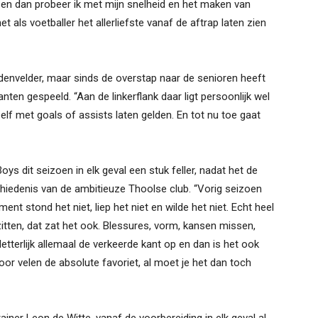
euk en dan probeer ik met mijn snelheid en het maken van
et als voetballer het allerliefste vanaf de aftrap laten zien
ddenvelder, maar sinds de overstap naar de senioren heeft
kanten gespeeld. “Aan de linkerflank daar ligt persoonlijk wel
lf met goals of assists laten gelden. En tot nu toe gaat
oys dit seizoen in elk geval een stuk feller, nadat het de
iedenis van de ambitieuze Thoolse club. “Vorig seizoen
t stond het niet, liep het niet en wilde het niet. Echt heel
itten, dat zat het ook. Blessures, vorm, kansen missen,
tterlijk allemaal de verkeerde kant op en dan is het ook
voor velen de absolute favoriet, al moet je het dan toch