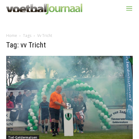
Home
Tags
Vv Tricht
Tag: vv Tricht
Tiel-Geldermalsen