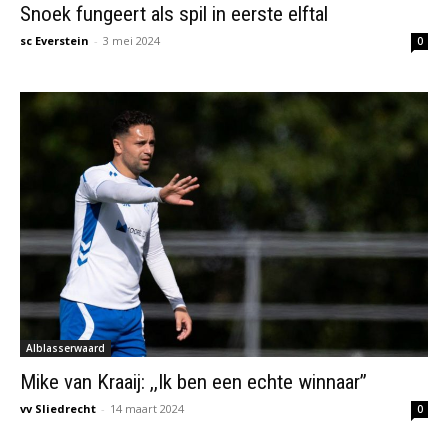
Snoek fungeert als spil in eerste elftal
sc Everstein
-
3 mei 2024
0
Alblasserwaard
Mike van Kraaij: ,,Ik ben een echte winnaar’’
vv Sliedrecht
-
14 maart 2024
0