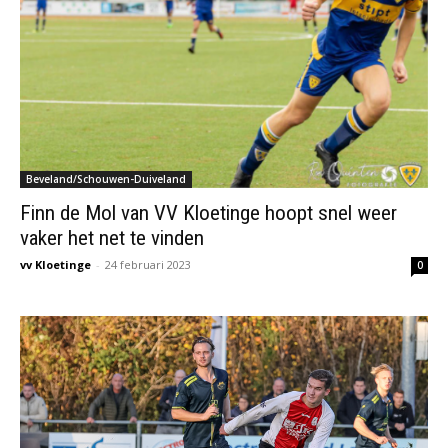
Beveland/Schouwen-Duiveland
Finn de Mol van VV Kloetinge hoopt snel weer
vaker het net te vinden
vv Kloetinge
-
24 februari 2023
0