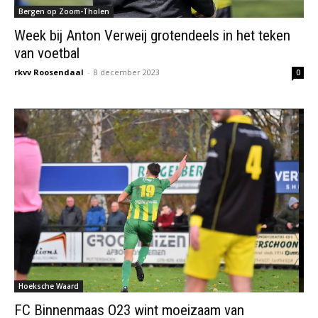
Bergen op Zoom-Tholen
Week bij Anton Verweij grotendeels in het teken
van voetbal
rkvv Roosendaal
-
8 december 2023
0
Hoeksche Waard
FC Binnenmaas O23 wint moeizaam van