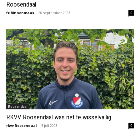
Roosendaal
fc Binnenmaas
-
20 september 2023
0
Roosendaal
RKVV Roosendaal was net te wisselvallig
rkvv Roosendaal
-
5 juli 2023
0