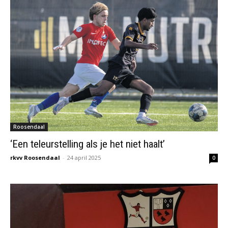
Roosendaal
‘Een teleurstelling als je het niet haalt’
rkvv Roosendaal
-
24 april 2025
0