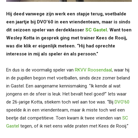
Hij deed vanwege zijn werk een stapje terug, voetbalde
een jaartje bij DVO’60 in een vriendenteam, maar is sinds
dit seizoen speler van derdeklasser
SC Gastel
. Want toen
Wesley Kotta in gesprek ging met trainer Kees de Rooij,
was die klik er eigenlijk meteen. “Hij had oprechte
interesse in mij als speler én als persoon.”
En dus is de voormalig speler van
RKVV Roosendaal
, waar hij
in de pupillen begon met voetballen, sinds deze zomer beland
in Gastel. Een aangename kennismaking. “Ik kende al wat
jongens en de sfeer is leuk. Het bevalt heel goed!” Iets waar
de 26-jarige Kotta, stiekem toch wel aan toe was. “Bij
DVO’60
speelde ik in een vriendenteam, maar ik miste toch wel een
beetje dat competitieve. Toen kwam ik twee vrienden van
SC
Gastel
tegen, of ik niet eens wilde praten met Kees de Rooij.”