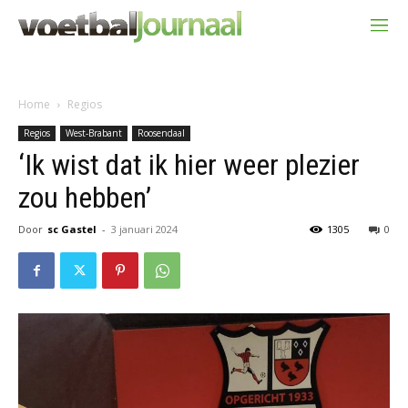
Home
Regios
Regios
West-Brabant
Roosendaal
‘Ik wist dat ik hier weer plezier
zou hebben’
Door
sc Gastel
-
3 januari 2024
1305
0