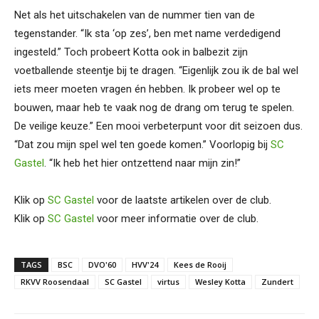
Net als het uitschakelen van de nummer tien van de
tegenstander. “Ik sta ‘op zes’, ben met name verdedigend
ingesteld.” Toch probeert Kotta ook in balbezit zijn
voetballende steentje bij te dragen. “Eigenlijk zou ik de bal wel
iets meer moeten vragen én hebben. Ik probeer wel op te
bouwen, maar heb te vaak nog de drang om terug te spelen.
De veilige keuze.” Een mooi verbeterpunt voor dit seizoen dus.
“Dat zou mijn spel wel ten goede komen.” Voorlopig bij
SC
Gastel
. “Ik heb het hier ontzettend naar mijn zin!”
Klik op
SC Gastel
voor de laatste artikelen over de club.
Klik op
SC Gastel
voor meer informatie over de club.
TAGS
BSC
DVO'60
HVV'24
Kees de Rooij
RKVV Roosendaal
SC Gastel
virtus
Wesley Kotta
Zundert