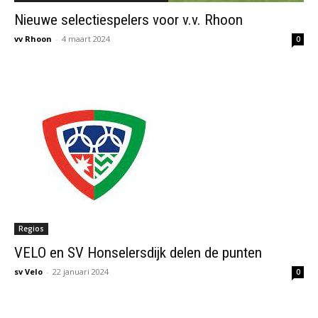
Nieuwe selectiespelers voor v.v. Rhoon
vv Rhoon
-
4 maart 2024
0
Regios
VELO en SV Honselersdijk delen de punten
sv Velo
-
22 januari 2024
0