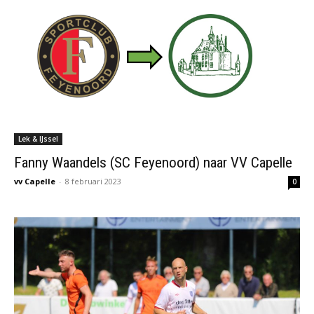
Lek & IJssel
Fanny Waandels (SC Feyenoord) naar VV Capelle
vv Capelle
-
8 februari 2023
0