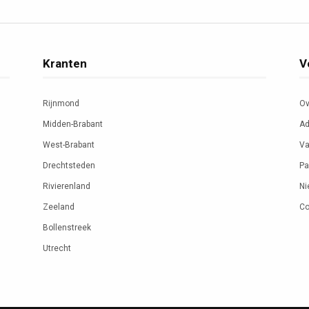
Kranten
V
Rijnmond
Ov
Midden-Brabant
Ad
West-Brabant
Va
Drechtsteden
Pa
Rivierenland
Ni
Zeeland
Co
Bollenstreek
Utrecht