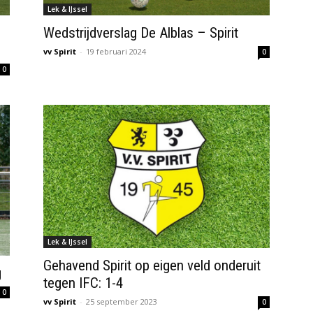
Lek & IJssel
Wedstrijdverslag De Alblas – Spirit
vv Spirit
-
19 februari 2024
0
0
Lek & IJssel
Gehavend Spirit op eigen veld onderuit
g
tegen IFC: 1-4
0
vv Spirit
-
25 september 2023
0