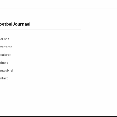
oetbalJournaal
er ons
verteren
catures
rtners
euwsbrief
ntact