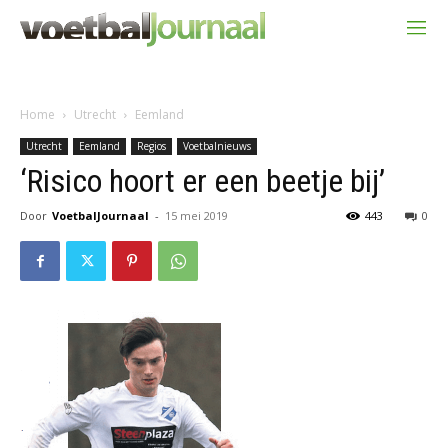
Home
Utrecht
Eemland
Utrecht
Eemland
Regios
Voetbalnieuws
‘Risico hoort er een beetje bij’
Door
VoetbalJournaal
-
15 mei 2019
443
0