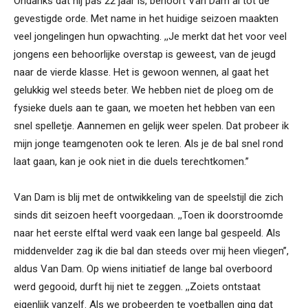
Ondanks dat hij pas 22 jaar is, behoort Van Dam al tot de
gevestigde orde. Met name in het huidige seizoen maakten
veel jongelingen hun opwachting. ,,Je merkt dat het voor veel
jongens een behoorlijke overstap is geweest, van de jeugd
naar de vierde klasse. Het is gewoon wennen, al gaat het
gelukkig wel steeds beter. We hebben niet de ploeg om de
fysieke duels aan te gaan, we moeten het hebben van een
snel spelletje. Aannemen en gelijk weer spelen. Dat probeer ik
mijn jonge teamgenoten ook te leren. Als je de bal snel rond
laat gaan, kan je ook niet in die duels terechtkomen.’’
Van Dam is blij met de ontwikkeling van de speelstijl die zich
sinds dit seizoen heeft voorgedaan. ,,Toen ik doorstroomde
naar het eerste elftal werd vaak een lange bal gespeeld. Als
middenvelder zag ik die bal dan steeds over mij heen vliegen’’,
aldus Van Dam. Op wiens initiatief de lange bal overboord
werd gegooid, durft hij niet te zeggen. ,,Zoiets ontstaat
eigenlijk vanzelf. Als we probeerden te voetballen ging dat