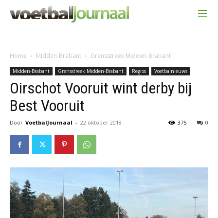
Home
Midden-Brabant
Grensstreek Midden-Brabant
Midden-Brabant
Grensstreek Midden-Brabant
Regios
Voetbalnieuws
Oirschot Vooruit wint derby bij
Best Vooruit
Door
VoetbalJournaal
-
22 oktober 2018
375
0