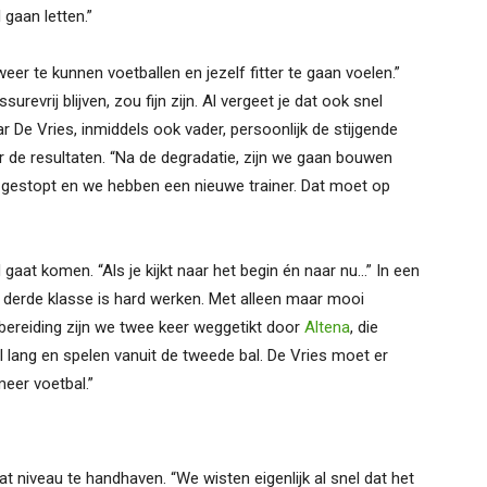
gaan letten.”
eer te kunnen voetballen en jezelf fitter te gaan voelen.”
surevrij blijven, zou fijn zijn. Al vergeet je dat ook snel
r De Vries, inmiddels ook vader, persoonlijk de stijgende
or de resultaten. “Na de degradatie, zijn we gaan bouwen
n gestopt en we hebben een nieuwe trainer. Dat moet op
gaat komen. “Als je kijkt naar het begin én naar nu…” In een
e derde klasse is hard werken. Met alleen maar mooi
orbereiding zijn we twee keer weggetikt door
Altena
, die
el lang en spelen vanuit de tweede bal. De Vries moet er
eer voetbal.”
t niveau te handhaven. “We wisten eigenlijk al snel dat het