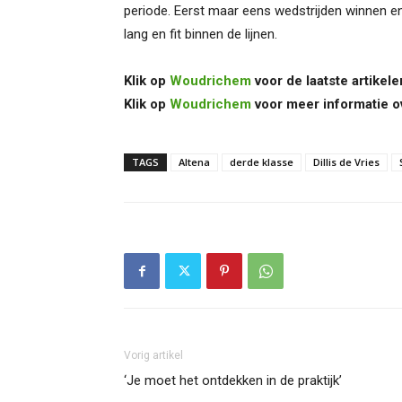
periode. Eerst maar eens wedstrijden winnen en
lang en fit binnen de lijnen.
Klik op
Woudrichem
voor de laatste artikele
Klik op
Woudrichem
voor meer informatie o
TAGS
Altena
derde klasse
Dillis de Vries
Vorig artikel
‘Je moet het ontdekken in de praktijk’