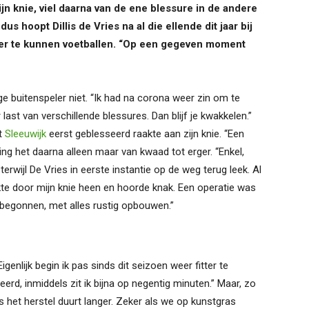
jn knie, viel daarna van de ene blessure in de andere
dus hoopt Dillis de Vries na al die ellende dit jaar bij
er te kunnen voetballen. “Op een gegeven moment
ge buitenspeler niet. “Ik had na corona weer zin om te
ast van verschillende blessures. Dan blijf je kwakkelen.”
t
Sleeuwijk
eerst geblesseerd raakte aan zijn knie. “Een
ng het daarna alleen maar van kwaad tot erger. “Enkel,
terwijl De Vries in eerste instantie op de weg terug leek. Al
te door mijn knie heen en hoorde knak. Een operatie was
r begonnen, met alles rustig opbouwen.”
igenlijk begin ik pas sinds dit seizoen weer fitter te
erd, inmiddels zit ik bijna op negentig minuten.” Maar, zo
 het herstel duurt langer. Zeker als we op kunstgras