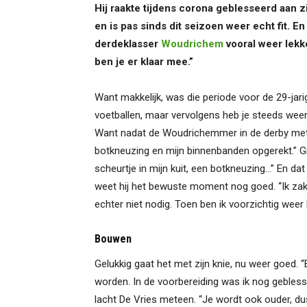
Hij raakte tijdens corona geblesseerd aan zi
en is pas sinds dit seizoen weer echt fit. En 
derdeklasser
Woudrichem
vooral weer lekk
ben je er klaar mee.”
Want makkelijk, was die periode voor de 29-jari
voetballen, maar vervolgens heb je steeds weer l
Want nadat de Woudrichemmer in de derby me
botkneuzing en mijn binnenbanden opgerekt.” Gi
scheurtje in mijn kuit, een botkneuzing…” En dat 
weet hij het bewuste moment nog goed. “Ik zak
echter niet nodig. Toen ben ik voorzichtig wee
Bouwen
Gelukkig gaat het met zijn knie, nu weer goed. “E
worden. In de voorbereiding was ik nog geblesse
lacht De Vries meteen. “Je wordt ook ouder, dus