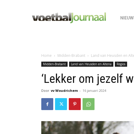
NIEUW
Home
Midden-Brabant
Land van Heusden en Alt
Midden-Brabant
Land van Heusden en Altena
Regios
‘Lekker om jezelf we
Door
vv Woudrichem
-
16 januari 2024