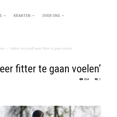
S
KRANTEN
OVER ONS
ena
‘Lekker om jezelf weer fitter te gaan voelen’
er fitter te gaan voelen’
864
0