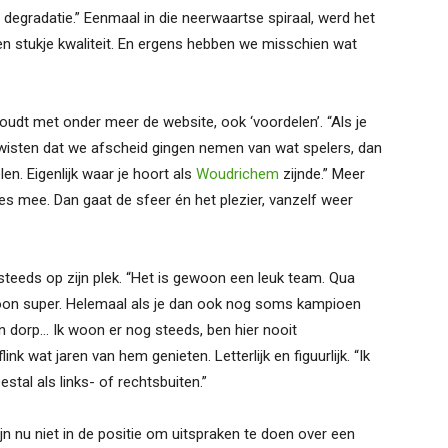
 degradatie.” Eenmaal in die neerwaartse spiraal, werd het
n stukje kwaliteit. En ergens hebben we misschien wat
houdt met onder meer de website, ook ‘voordelen’. “Als je
We wisten dat we afscheid gingen nemen van wat spelers, dan
en. Eigenlijk waar je hoort als
Woudrichem
zijnde.” Meer
les mee. Dan gaat de sfeer én het plezier, vanzelf weer
og steeds op zijn plek. “Het is gewoon een leuk team. Qua
woon super. Helemaal als je dan ook nog soms kampioen
gen dorp… Ik woon er nog steeds, ben hier nooit
nk wat jaren van hem genieten. Letterlijk en figuurlijk. “Ik
stal als links- of rechtsbuiten.”
jn nu niet in de positie om uitspraken te doen over een