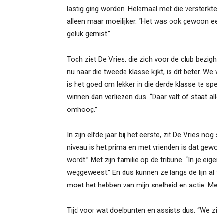
lastig ging worden. Helemaal met die versterkte
alleen maar moeilijker. “Het was ook gewoon ee
geluk gemist.”
Toch ziet De Vries, die zich voor de club bezig
nu naar die tweede klasse kijkt, is dit beter. 
is het goed om lekker in die derde klasse te spel
winnen dan verliezen dus. “Daar valt of staat al
omhoog.”
In zijn elfde jaar bij het eerste, zit De Vries n
niveau is het prima en met vrienden is dat ge
wordt.” Met zijn familie op de tribune. “In je ei
weggeweest.” En dus kunnen ze langs de lijn al fli
moet het hebben van mijn snelheid en actie. Mee
Tijd voor wat doelpunten en assists dus. “We zi