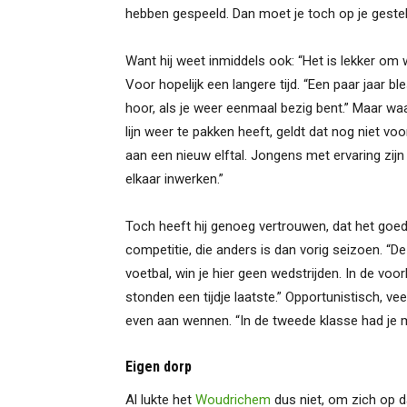
hebben gespeeld. Dan moet je toch op je gestel 
Want hij weet inmiddels ook: “Het is lekker om w
Voor hopelijk een langere tijd. “Een paar jaar bles
hoor, als je weer eenmaal bezig bent.” Maar waa
lijn weer te pakken heeft, geldt dat nog niet vo
aan een nieuw elftal. Jongens met ervaring zij
elkaar inwerken.”
Toch heeft hij genoeg vertrouwen, dat het goed 
competitie, die anders is dan vorig seizoen. “D
voetbal, win je hier geen wedstrijden. In de vo
stonden een tijdje laatste.” Opportunistisch, ve
even aan wennen. “In de tweede klasse had je m
Eigen dorp
Al lukte het
Woudrichem
dus niet, om zich op da