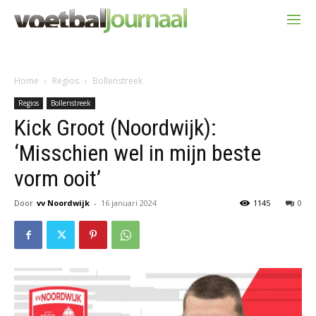
Home
Regios
Bollenstreek
Regios
Bollenstreek
Kick Groot (Noordwijk):
‘Misschien wel in mijn beste
vorm ooit’
Door
vv Noordwijk
-
16 januari 2024
1145
0