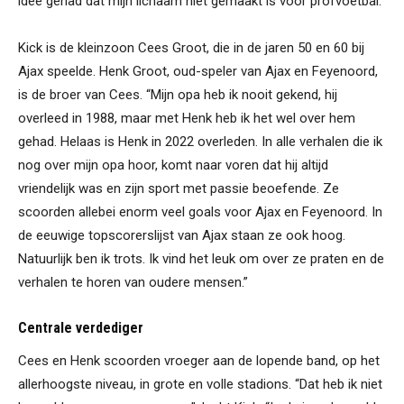
idee gehad dat mijn lichaam niet gemaakt is voor profvoetbal.”
Kick is de kleinzoon Cees Groot, die in de jaren 50 en 60 bij
Ajax speelde. Henk Groot, oud-speler van Ajax en Feyenoord,
is de broer van Cees. “Mijn opa heb ik nooit gekend, hij
overleed in 1988, maar met Henk heb ik het wel over hem
gehad. Helaas is Henk in 2022 overleden. In alle verhalen die ik
nog over mijn opa hoor, komt naar voren dat hij altijd
vriendelijk was en zijn sport met passie beoefende. Ze
scoorden allebei enorm veel goals voor Ajax en Feyenoord. In
de eeuwige topscorerslijst van Ajax staan ze ook hoog.
Natuurlijk ben ik trots. Ik vind het leuk om over ze praten en de
verhalen te horen van oudere mensen.”
Centrale verdediger
Cees en Henk scoorden vroeger aan de lopende band, op het
allerhoogste niveau, in grote en volle stadions. “Dat heb ik niet