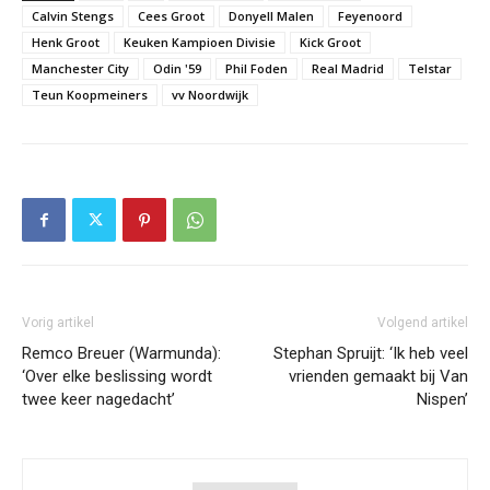
Calvin Stengs
Cees Groot
Donyell Malen
Feyenoord
Henk Groot
Keuken Kampioen Divisie
Kick Groot
Manchester City
Odin '59
Phil Foden
Real Madrid
Telstar
Teun Koopmeiners
vv Noordwijk
Vorig artikel
Volgend artikel
Remco Breuer (Warmunda):
Stephan Spruijt: ‘Ik heb veel
‘Over elke beslissing wordt
vrienden gemaakt bij Van
twee keer nagedacht’
Nispen’