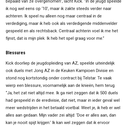
bepaald van ze overgenomen”, lacht Kick. “In de jeugd speelde
ik nog wel eens op ‘10’, maar ik zakte steeds verder naar
achteren. Ik speel nu alleen nog maar centraal in de
verdediging, maar ik heb ook als verdedigende middenvelder
gespeeld en als rechtsback. Centraal achterin voel ik me het
fijnst, dat is mijn plek. Ik heb het spel graag voor me.”
Blessures
Kick doorliep de jeugdopleiding van AZ, speelde uiteindelijk
ook duels met Jong AZ in de Keuken Kampioen Divisie en
stond nog kortstondig onder contract bij Telstar. Te vaak
wierp een blessure, voornamelijk aan de knieën, hem terug.
“Ja, het zat niet altijd mee. Ik ga niet zeggen dat ik 500 duels
had gespeeld in de eredivisie, dat niet, maar in ieder geval wel
meer wedstrijden in het betaald voetbal. Weet je, ik heb er wel
alles aan gedaan. Mijn vader zei altijd: ‘Doe er alles aan, dan
kan je nooit spijt krijgen.’ Ik kan wel zeggen dat ik ervoor