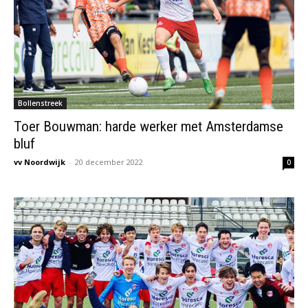
Bollenstreek
Toer Bouwman: harde werker met Amsterdamse
bluf
vv Noordwijk
-
20 december 2022
0