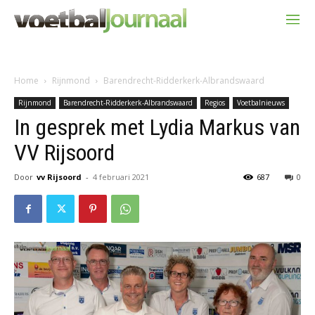
Home
Rijnmond
Barendrecht-Ridderkerk-Albrandswaard
Rijnmond
Barendrecht-Ridderkerk-Albrandswaard
Regios
Voetbalnieuws
In gesprek met Lydia Markus van
VV Rijsoord
Door
vv Rijsoord
-
4 februari 2021
687
0