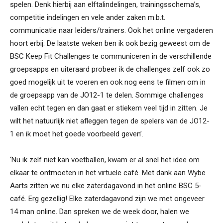
spelen. Denk hierbij aan elftalindelingen, trainingsschema’s,
competitie indelingen en vele ander zaken m.b.t.
communicatie naar leiders/trainers. Ook het online vergaderen
hoort erbij. De laatste weken ben ik ook bezig geweest om de
BSC Keep Fit Challenges te communiceren in de verschillende
groepsapps en uiteraard probeer ik de challenges zelf ook zo
goed mogelijk uit te voeren en ook nog eens te filmen om in
de groepsapp van de JO12-1 te delen. Sommige challenges
vallen echt tegen en dan gaat er stiekem veel tijd in zitten. Je
wilt het natuurlijk niet afleggen tegen de spelers van de JO12-
1 en ik moet het goede voorbeeld geven’.
‘Nu ik zelf niet kan voetballen, kwam er al snel het idee om
elkaar te ontmoeten in het virtuele café. Met dank aan Wybe
Aarts zitten we nu elke zaterdagavond in het online BSC 5-
café. Erg gezellig! Elke zaterdagavond zijn we met ongeveer
14 man online. Dan spreken we de week door, halen we