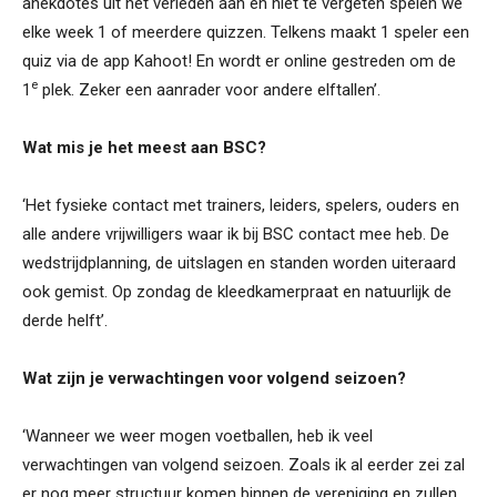
anekdotes uit het verleden aan en niet te vergeten spelen we
elke week 1 of meerdere quizzen. Telkens maakt 1 speler een
quiz via de app Kahoot! En wordt er online gestreden om de
e
1
plek. Zeker een aanrader voor andere elftallen’.
Wat mis je het meest aan BSC?
‘Het fysieke contact met trainers, leiders, spelers, ouders en
alle andere vrijwilligers waar ik bij BSC contact mee heb. De
wedstrijdplanning, de uitslagen en standen worden uiteraard
ook gemist. Op zondag de kleedkamerpraat en natuurlijk de
derde helft’.
Wat zijn je verwachtingen voor volgend seizoen?
‘Wanneer we weer mogen voetballen, heb ik veel
verwachtingen van volgend seizoen. Zoals ik al eerder zei zal
er nog meer structuur komen binnen de vereniging en zullen