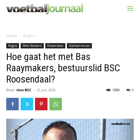
Home
Regios
Regios
West-Brabant
Roosendaal
Voetbalnieuws
Hoe gaat het met Bas
Raaymakers, bestuurslid BSC
Roosendaal?
Door
rkvv BSC
-
12 juni 2020
1300
0