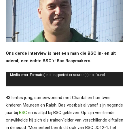
Ons derde interview is met een man die BSC in- en uit
ademt, een échte BSC’r! Bas Raaymakers.
Videospeler
Media error: Format(s) not supported or source(s) not found
Bestand downloaden: https://voetbaljournaal.com/wp-
content/uploads/2020/06/AutoSturm-ZEELAND-EN-ROOSENDAAL-2.mp4?_=1
43 lentes jong, samenwonend met Chantal en hun twee
kinderen Maureen en Ralph. Bas voetbalt al vanaf zijn negende
jaar bij
BSC
en is altijd bij BSC gebleven. Op zijn veertiende
ontwikkelde hij zich als trainer/leider van verschillende elftallen
in de jeugd. ‘Momenteel ben ik dit ook van BSC JO12-1, het