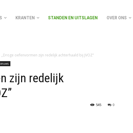
S
KRANTEN
STANDEN EN UITSLAGEN
OVER ONS
,,Droge oefenvormen zijn redelijk achterhaald bij JVOZ”
nieuws
 zijn redelijk
OZ”
545
0