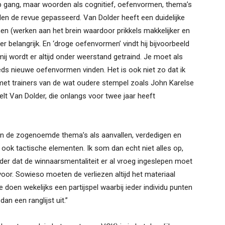
p gang, maar woorden als cognitief, oefenvormen, thema’s
len de revue gepasseerd. Van Dolder heeft een duidelijke
inen (werken aan het brein waardoor prikkels makkelijker en
r belangrijk. En ‘droge oefenvormen’ vindt hij bijvoorbeeld
j mij wordt er altijd onder weerstand getraind. Je moet als
eds nieuwe oefenvormen vinden. Het is ook niet zo dat ik
 met trainers van de wat oudere stempel zoals John Karelse
elt Van Dolder, die onlangs voor twee jaar heeft
an de zogenoemde thema’s als aanvallen, verdedigen en
 ook tactische elementen. Ik som dan echt niet alles op,
der dat de winnaarsmentaliteit er al vroeg ingeslepen moet
voor. Sowieso moeten de verliezen altijd het materiaal
doen wekelijks een partijspel waarbij ieder individu punten
an een ranglijst uit.”