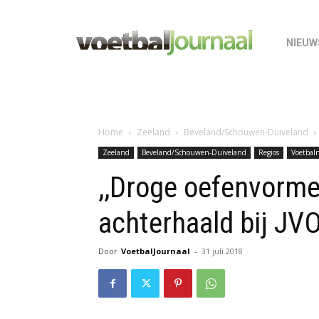
NIEUW
Home
Zeeland
Beveland/Schouwen-Duiveland
Zeeland
Beveland/Schouwen-Duiveland
Regios
Voetbal
,,Droge oefenvormen
achterhaald bij JV
Door
VoetbalJournaal
-
31 juli 2018