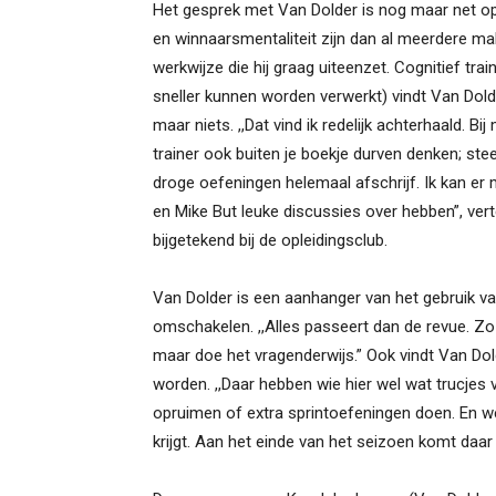
Het gesprek met Van Dolder is nog maar net o
en winnaarsmentaliteit zijn dan al meerdere ma
werkwijze die hij graag uiteenzet. Cognitief tra
sneller kunnen worden verwerkt) vindt Van Dolde
maar niets. ,,Dat vind ik redelijk achterhaald. Bi
trainer ook buiten je boekje durven denken; ste
droge oefeningen helemaal afschrijf. Ik kan er
en Mike But leuke discussies over hebben”, vert
bijgetekend bij de opleidingsclub.
Van Dolder is een aanhanger van het gebruik v
omschakelen. ,,Alles passeert dan de revue. Zo
maar doe het vragenderwijs.” Ook vindt Van Dol
worden. ,,Daar hebben wie hier wel wat trucjes 
opruimen of extra sprintoefeningen doen. En we 
krijgt. Aan het einde van het seizoen komt daar d