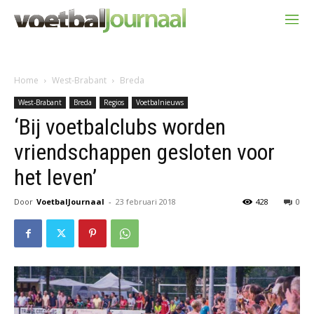
Home
West-Brabant
Breda
West-Brabant
Breda
Regios
Voetbalnieuws
‘Bij voetbalclubs worden
vriendschappen gesloten voor
het leven’
Door
VoetbalJournaal
-
23 februari 2018
428
0