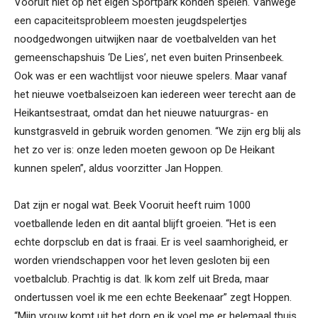
Vooruit niet op het eigen Sportpark konden spelen. Vanwege
een capaciteitsprobleem moesten jeugdspelertjes
noodgedwongen uitwijken naar de voetbalvelden van het
gemeenschapshuis ‘De Lies’, net even buiten Prinsenbeek.
Ook was er een wachtlijst voor nieuwe spelers. Maar vanaf
het nieuwe voetbalseizoen kan iedereen weer terecht aan de
Heikantsestraat, omdat dan het nieuwe natuurgras- en
kunstgrasveld in gebruik worden genomen. “We zijn erg blij als
het zo ver is: onze leden moeten gewoon op De Heikant
kunnen spelen”, aldus voorzitter Jan Hoppen.
Dat zijn er nogal wat. Beek Vooruit heeft ruim 1000
voetballende leden en dit aantal blijft groeien. “Het is een
echte dorpsclub en dat is fraai. Er is veel saamhorigheid, er
worden vriendschappen voor het leven gesloten bij een
voetbalclub. Prachtig is dat. Ik kom zelf uit Breda, maar
ondertussen voel ik me een echte Beekenaar” zegt Hoppen.
“Mijn vrouw komt uit het dorp en ik voel me er helemaal thuis.