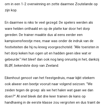
om in een 1-2 overwinning en zette daarmee Zoutelande op
zijn kop.
En daarmee is niks te veel gezegd. De spelers werden als
ware helden onthaald en op de platte kar door het dorp
gereden. De trainer maakte dus al eens eerder een
kampioensfeestje mee, maar was onder de indruk van de
festiviteiten die hij nu kreeg voorgeschoteld. “Alle toeristen in
het dorp keken hun ogen uit en hadden geen idee wat er
gebeurde.” Het bleef dan ook nog lang onrustig in het, dankzij
BLØF, bekendste dorp van Zeeland.
Eikenhout genoot van het feestgedruis, maar kijkt stiekem
ook alweer een beetje vooruit naar volgend seizoen. “We
zeiden tegen de groep: als we het halen wat gaan we dan
doen?” Al snel bleek dat drie keer trainen de kans op
handhaving in de eerste klasse zou vergroten en dus traint de