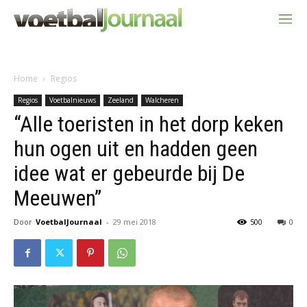
Home
Regios
Regios
Voetbalnieuws
Zeeland
Walcheren
“Alle toeristen in het dorp keken
hun ogen uit en hadden geen
idee wat er gebeurde bij De
Meeuwen”
Door
VoetbalJournaal
-
29 mei 2018
500
0