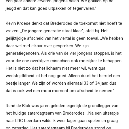
een paar andere ervaren jongens halen. We gokken op de
jeugd en dat kan goed uitpakken of tegenvallen.’’
Kevin Kroese denkt dat Brederodes de toekomst niet hoeft te
vrezen. ,,De jongere generatie staat klaar’’, stelt hij. Het
gelijktijdige afscheid van het viertal is geen toeval. ,,We hebben
daar wel met elkaar over gesproken. We zijn
generatiegenoten. Als drie van de vier jongens stoppen, is het
voor die ene overblijver misschien ook moeilijker te behappen.
Het is niet zo dat het lichaam niet meer wil, want qua
wedstrijdfitheid zit het nog goed. Alleen duurt het herstel een
beetje langer. We zijn of worden allemaal 33 of 34 jaar, dus
dat is ook wel een mooi moment om afscheid te nemen.’’
René de Blok was jaren geleden eigenlijk de grondlegger van
het huidige zaterdagteam van Brederodes. ,,Na een uitstapje
naar LRC Leerdam wilde ik weer lager gaan spelen en graag
op zaterdag. Het zaterdagteam bij Brederodes stond op