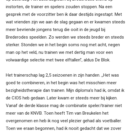
instorten, de trainer en spelers zouden stoppen. Na een
gesprek met de voorzitter ben ik daar destijds ingestapt. Met
wat vrienden zijn we aan de slag gegaan en er kwamen steeds
meer bevriende jongens terug die ooit in de jeugd bij
Brederodes speelden. Zo werden we steeds breder en steeds
sterker. Stonden we in het begin soms nog met acht, negen
man op het veld, nu trainen we met dertig man voor een
volwaardige selectie met twee elftallen’’, aldus De Blok.
Het trainerschap lag 2,5 seizoenen in zijn handen. ,,Het was
goed te combineren, in het begin was het misschien meer
bezigheidstherapie dan trainen. Mijn diploma’s had ik, omdat ik
de CIOS heb gedaan. Later kwam er steeds meer bij kijken.
Vanaf de derde klasse mag de combinatie speler/trainer niet
meer van de KNVB. Toen heeft Tim van Breukelen het
overgenomen en heb ik nog veel plezier gehad als voetballer.
Toen we eraan begonnen, had ik nooit gedacht dat we zover