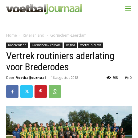
Home
Rivierenland
Gorinchem-Leerdam
Rivierenland
Gorinchem-Leerdam
Regios
Voetbalnieuws
Vertrek routiniers aderlating
voor Brederodes
Door
VoetbalJournaal
-
16 augustus 2018
608
0