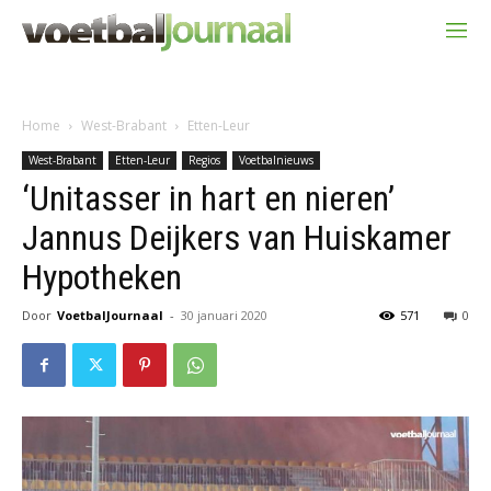
Home
West-Brabant
Etten-Leur
West-Brabant
Etten-Leur
Regios
Voetbalnieuws
‘Unitasser in hart en nieren’
Jannus Deijkers van Huiskamer
Hypotheken
Door
VoetbalJournaal
-
30 januari 2020
571
0