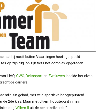
e, dat hij nooit buiten Vlaardingen heeft gespeeld.
s op zijn rug, op zijn fiets het complex opgereden.
 voor HVO,
CWO
,
Deltasport
en
Zwaluwen
, haalde het niveau
rachtige carrière.
naar mijn zin gehad, met vele sportieve hoogtepunten!
r de 2de klas. Maar met ultiem hoogtepunt in mijn
visieploeg
Willem II
uit de beker knikkerde!”