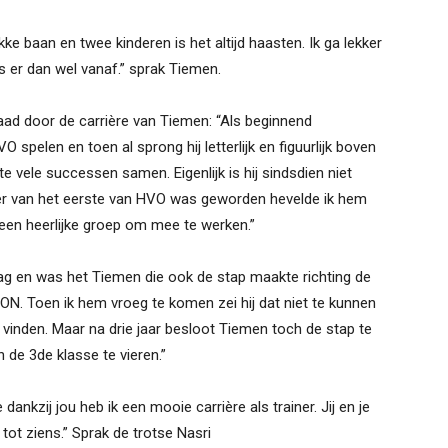
ke baan en twee kinderen is het altijd haasten. Ik ga lekker
s er dan wel vanaf.” sprak Tiemen.
raad door de carrière van Tiemen: “Als beginnend
O spelen en toen al sprong hij letterlijk en figuurlijk boven
e vele successen samen. Eigenlijk is hij sindsdien niet
ner van het eerste van HVO was geworden hevelde ik hem
een heerlijke groep om mee te werken.”
 slag en was het Tiemen die ook de stap maakte richting de
 CION. Toen ik hem vroeg te komen zei hij dat niet te kunnen
vinden. Maar na drie jaar besloot Tiemen toch de stap te
de 3de klasse te vieren.”
dankzij jou heb ik een mooie carrière als trainer. Jij en je
ot ziens.” Sprak de trotse Nasri