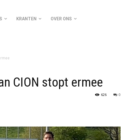
S
KRANTEN
OVER ONS
ermee
an CION stopt ermee
626
0