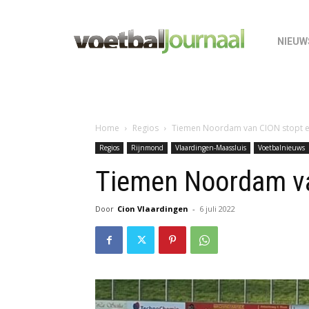
NIEUW
Home
Regios
Tiemen Noordam van CION stopt 
Regios
Rijnmond
Vlaardingen-Maassluis
Voetbalnieuws
Tiemen Noordam v
Door
Cion Vlaardingen
-
6 juli 2022