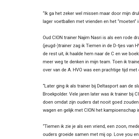
“Ik ga het zeker wel missen maar door mijn druk
lager voetballen met vrienden en het “moeten” i
Oud CION trainer Najim Nasri is als een rode d
(jeugd-)trainer zag ik Tiemen in de D-tjes van HV
de rest uit, ik haalde hem naar de C en we boekt
meer weg te denken in mijn team. Toen ik trai
over van de A. HVO was een prachtige tijd met 
“Later ging ik als trainer bij Deltasport aan de
Broekpolder. Vele jaren later was ik trainer bij
doen omdat zijn ouders dat nooit goed zouden 
wagen en gelijk met CION het kampioenschap in 
“Tiemen ik zie je als een vriend, een zoon, mede 
ouders groeide samen met mij op. Love you en t