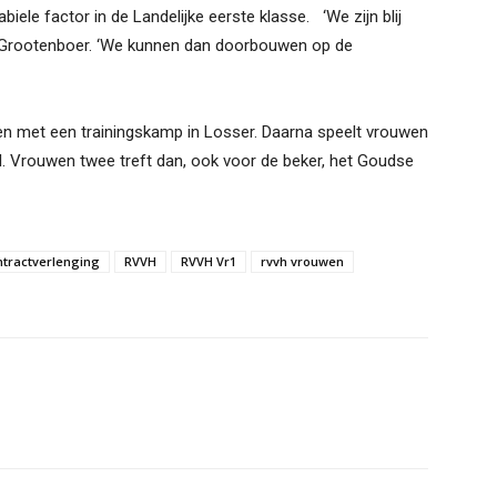
ele factor in de Landelijke eerste klasse. ‘We zijn blij
us Grootenboer. ‘We kunnen dan doorbouwen op de
oen met een trainingskamp in Losser. Daarna speelt vrouwen
l. Vrouwen twee treft dan, ook voor de beker, het Goudse
ntractverlenging
RVVH
RVVH Vr1
rvvh vrouwen