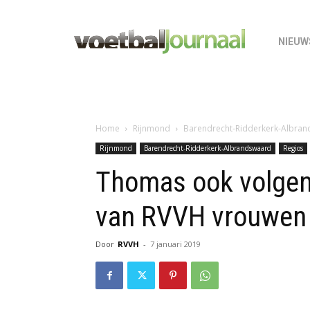
NIEUW
Home
Rijnmond
Barendrecht-Ridderkerk-Albra
Rijnmond
Barendrecht-Ridderkerk-Albrandswaard
Regios
Thomas ook volgen
van RVVH vrouwen
Door
RVVH
-
7 januari 2019