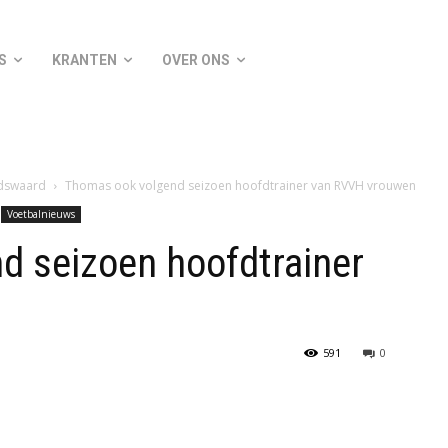
S
KRANTEN
OVER ONS
ndswaard
Thomas ook volgend seizoen hoofdtrainer van RVVH vrouwen
Voetbalnieuws
d seizoen hoofdtrainer
591
0