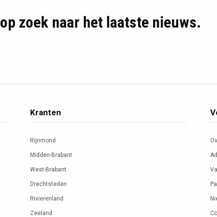
d op zoek naar het laatste nieuws.
Kranten
V
Rijnmond
Ov
Midden-Brabant
Ad
West-Brabant
Va
Drechtsteden
Pa
Rivierenland
Ni
Zeeland
Co