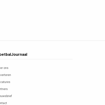
oetbalJournaal
er ons
verteren
catures
rtners
euwsbrief
ntact