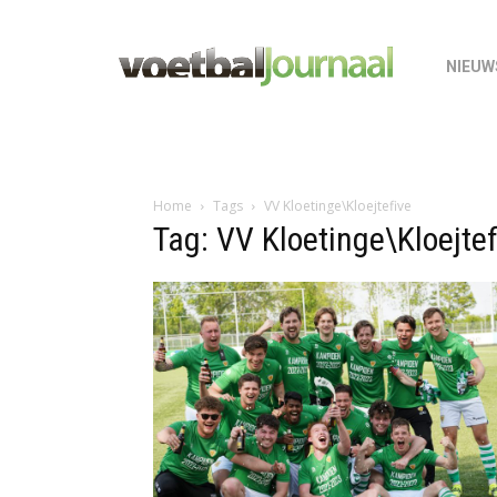
NIEUW
Home
Tags
VV Kloetinge\Kloejtefive
Tag: VV Kloetinge\Kloejtef