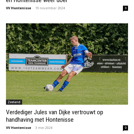
VV Hontenisse
-
19 november 2024
0
Zeeland
Verdediger Jules van Dijke vertrouwt op
handhaving met Hontenisse
VV Hontenisse
-
3 mei 2024
0