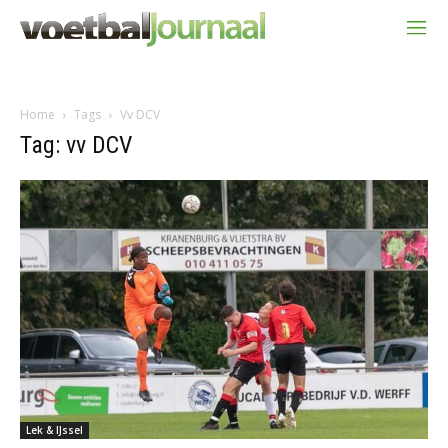
Home
Tags
Vv DCV
Tag: vv DCV
Lek & IJssel