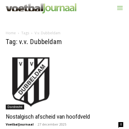
Home
Tags
V.v. Dubbeldam
Tag: v.v. Dubbeldam
Dordrecht
Nostalgisch afscheid van hoofdveld
VoetbalJournaal
-
27 december 2025
0