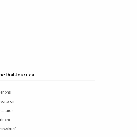
oetbalJournaal
er ons
verteren
catures
rtners
euwsbrief