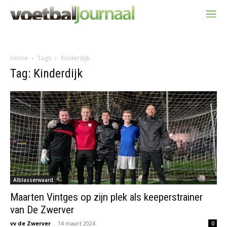
Home
Tags
Kinderdijk
Tag: Kinderdijk
Alblasserwaard
Maarten Vintges op zijn plek als keeperstrainer
van De Zwerver
vv de Zwerver
-
14 maart 2024
0