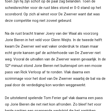
toen zijn hij zijn schot op de paal zag belanden. Toen de
scheidsrechter voor de rust blies stond er 0-0 stand op het
scorebord. Op zich al winst voor De Zwerver want dat was
deze competitie nog niet zoveel gebeurd.
Na de rust bracht trainer Joery van der Waal als voorzorg
Jorie Bieren in het veld voor Glenn Weijts. In de tweede helft
kwam De Zwerver wel wat vaker onderdruk te staan maar
echt grote kansen gaf de achterhoede van De Zwerver niet
weg. Vooral de uitvallen van de Zwerver waren gevaarlijk. In de
e
52
minuut stond Jorie Bieren net buitenspel om een mooie
pass van Rick Verloop af te ronden. Vlak daarna een
scrimmage voor het doel van De Zwerver waarbij de bal via de
paal door de verdediging kon worden weggewerkt.
De uitstekend spelende Tom Ferier gaf vlak daarna een pass
op Jorie Bieren die net niet kon afronden. Zo bleef het voor
beide partijen een spannende wedstrijd die het aankijken