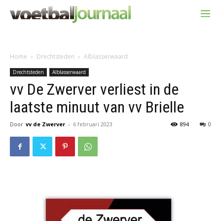
Home
Drechtsteden
Alblasserwaard
Drechtsteden
Alblasserwaard
vv De Zwerver verliest in de
laatste minuut van vv Brielle
Door
vv de Zwerver
-
6 februari 2023
894
0