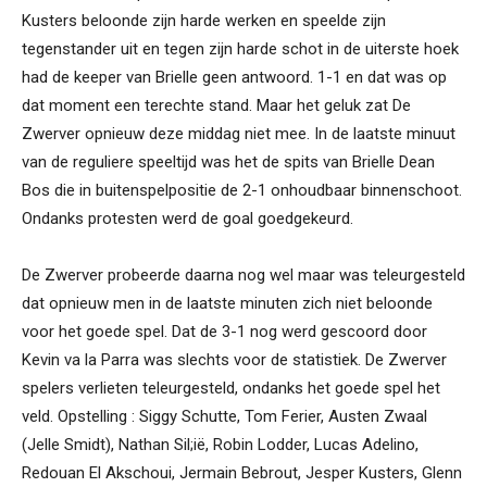
Kusters beloonde zijn harde werken en speelde zijn
tegenstander uit en tegen zijn harde schot in de uiterste hoek
had de keeper van Brielle geen antwoord. 1-1 en dat was op
dat moment een terechte stand. Maar het geluk zat De
Zwerver opnieuw deze middag niet mee. In de laatste minuut
van de reguliere speeltijd was het de spits van Brielle Dean
Bos die in buitenspelpositie de 2-1 onhoudbaar binnenschoot.
Ondanks protesten werd de goal goedgekeurd.
De Zwerver probeerde daarna nog wel maar was teleurgesteld
dat opnieuw men in de laatste minuten zich niet beloonde
voor het goede spel. Dat de 3-1 nog werd gescoord door
Kevin va la Parra was slechts voor de statistiek. De Zwerver
spelers verlieten teleurgesteld, ondanks het goede spel het
veld. Opstelling : Siggy Schutte, Tom Ferier, Austen Zwaal
(Jelle Smidt), Nathan Sil;ië, Robin Lodder, Lucas Adelino,
Redouan El Akschoui, Jermain Bebrout, Jesper Kusters, Glenn