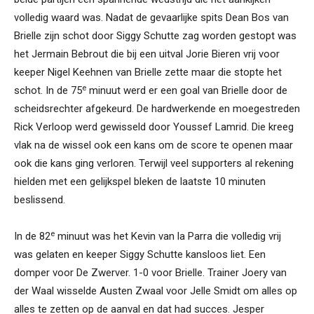
volledig waard was. Nadat de gevaarlijke spits Dean Bos van
Brielle zijn schot door Siggy Schutte zag worden gestopt was
het Jermain Bebrout die bij een uitval Jorie Bieren vrij voor
keeper Nigel Keehnen van Brielle zette maar die stopte het
e
schot. In de 75
minuut werd er een goal van Brielle door de
scheidsrechter afgekeurd. De hardwerkende en moegestreden
Rick Verloop werd gewisseld door Youssef Lamrid. Die kreeg
vlak na de wissel ook een kans om de score te openen maar
ook die kans ging verloren. Terwijl veel supporters al rekening
hielden met een gelijkspel bleken de laatste 10 minuten
beslissend.
e
In de 82
minuut was het Kevin van la Parra die volledig vrij
was gelaten en keeper Siggy Schutte kansloos liet. Een
domper voor De Zwerver. 1-0 voor Brielle. Trainer Joery van
der Waal wisselde Austen Zwaal voor Jelle Smidt om alles op
alles te zetten op de aanval en dat had succes. Jesper