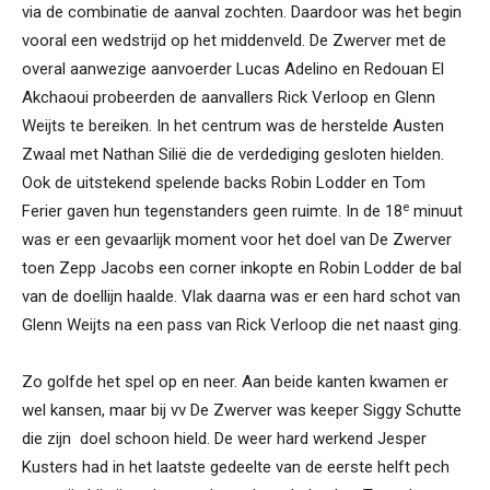
via de combinatie de aanval zochten. Daardoor was het begin
vooral een wedstrijd op het middenveld. De Zwerver met de
overal aanwezige aanvoerder Lucas Adelino en Redouan El
Akchaoui probeerden de aanvallers Rick Verloop en Glenn
Weijts te bereiken. In het centrum was de herstelde Austen
Zwaal met Nathan Silië die de verdediging gesloten hielden.
Ook de uitstekend spelende backs Robin Lodder en Tom
e
Ferier gaven hun tegenstanders geen ruimte. In de 18
minuut
was er een gevaarlijk moment voor het doel van De Zwerver
toen Zepp Jacobs een corner inkopte en Robin Lodder de bal
van de doellijn haalde. Vlak daarna was er een hard schot van
Glenn Weijts na een pass van Rick Verloop die net naast ging.
Zo golfde het spel op en neer. Aan beide kanten kwamen er
wel kansen, maar bij vv De Zwerver was keeper Siggy Schutte
die zijn doel schoon hield. De weer hard werkend Jesper
Kusters had in het laatste gedeelte van de eerste helft pech