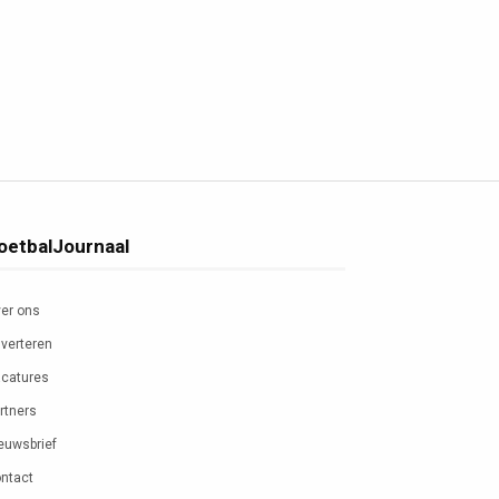
oetbalJournaal
er ons
verteren
catures
rtners
euwsbrief
ntact