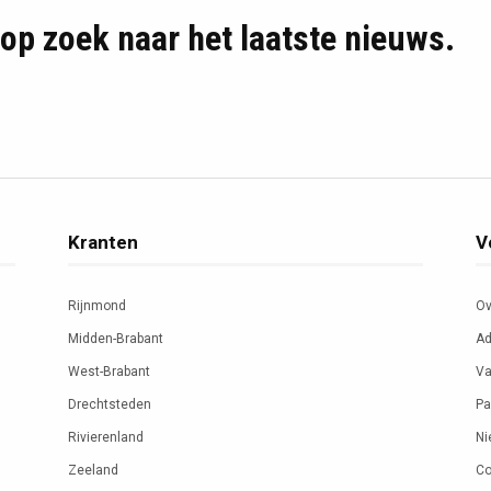
d op zoek naar het laatste nieuws.
Kranten
V
Rijnmond
Ov
Midden-Brabant
Ad
West-Brabant
Va
Drechtsteden
Pa
Rivierenland
Ni
Zeeland
Co