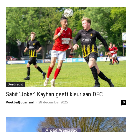
Dordrecht
Sabit ‘Joker’ Kayhan geeft kleur aan DFC
VoetbalJournaal
-
28 december 2025
0