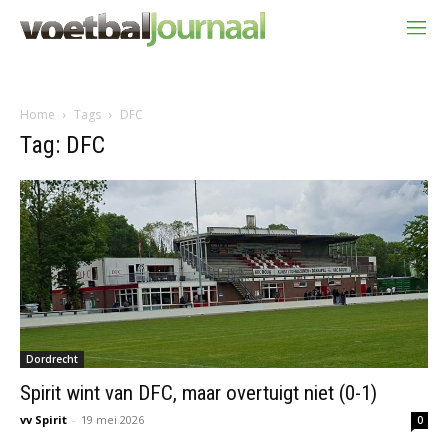
Home
Tags
DFC
Tag: DFC
Dordrecht
Spirit wint van DFC, maar overtuigt niet (0-1)
vv Spirit
-
19 mei 2026
0