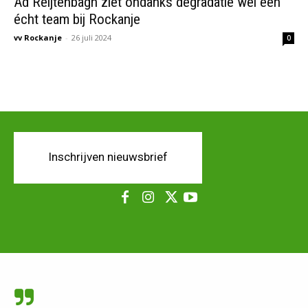
Ad Reijtenbagh ziet ondanks degradatie wel een
écht team bij Rockanje
vv Rockanje
-
26 juli 2024
0
Inschrijven nieuwsbrief