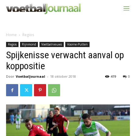
Home
Regios
Regios
Rijnmond
Voetbalnieuws
Voorne-Putten
Spijkenisse verwacht aanval op
koppositie
Door
VoetbalJournaal
-
18 oktober 2018
419
0