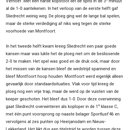
Verhoef. Met een harde kopstoot liet de spits in de 3
minuut
al de 1-0 aantekenen. In het verloop van de eerste helft gaf
Sliedrecht weinig weg. De ploeg ging wel de lange bal spelen,
maar de sterke verdediging af niks weg tegen de sterke
voorhoede van Montfoort.
In het tweede helft kwam kreeg Sliedrecht een paar goede
kansen maar was lukte het de ploeg niet om de beslissende
2-0 te maken. Het spel was goed en de druk ook, maar door
het missen van de kansen bleef de wedstrijd spannend en
bleef Montfoort hoop houden. Montfoort werd eigenlijk alleen
gevaarlijk door standaardsituaties. Vlak voor tijd kreeg de
ploeg nog een vrije trap, maar de werd op de vuisten van de
keeper geschoten. Het bleef dus 1-0. Door deze overwinning
e
gaat Sliedrecht overwinteren als koploper in de 1
klasse C,
met één punt voorsprong op naaste belager Sportlust’46 en
vervolgens al zes punten op Heerjansdam en Nieuw-
Lekkerland. Het lijkt dus een titelstrijd te worden tussen deze