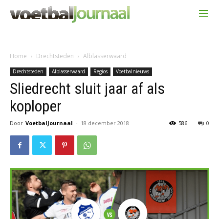
Home
Drechtsteden
Alblasserwaard
Drechtsteden
Alblasserwaard
Regios
Voetbalnieuws
Sliedrecht sluit jaar af als
koploper
Door
VoetbalJournaal
-
18 december 2018
586
0