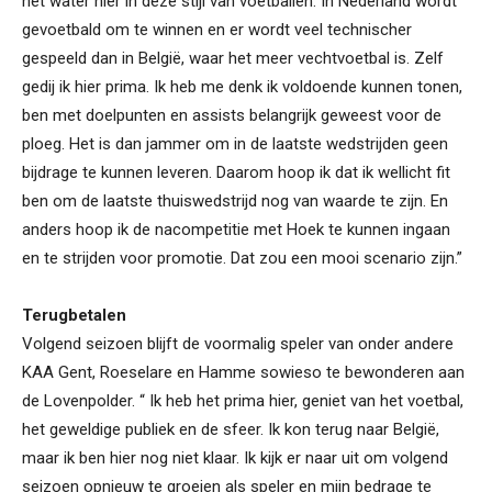
het water hier in deze stijl van voetballen. In Nederland wordt
gevoetbald om te winnen en er wordt veel technischer
gespeeld dan in België, waar het meer vechtvoetbal is. Zelf
gedij ik hier prima. Ik heb me denk ik voldoende kunnen tonen,
ben met doelpunten en assists belangrijk geweest voor de
ploeg. Het is dan jammer om in de laatste wedstrijden geen
bijdrage te kunnen leveren. Daarom hoop ik dat ik wellicht fit
ben om de laatste thuiswedstrijd nog van waarde te zijn. En
anders hoop ik de nacompetitie met Hoek te kunnen ingaan
en te strijden voor promotie. Dat zou een mooi scenario zijn.”
Terugbetalen
Volgend seizoen blijft de voormalig speler van onder andere
KAA Gent, Roeselare en Hamme sowieso te bewonderen aan
de Lovenpolder. “ Ik heb het prima hier, geniet van het voetbal,
het geweldige publiek en de sfeer. Ik kon terug naar België,
maar ik ben hier nog niet klaar. Ik kijk er naar uit om volgend
seizoen opnieuw te groeien als speler en mijn bedrage te