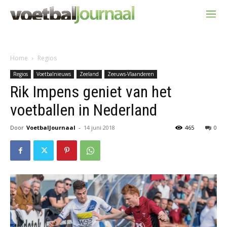
Home
Regios
Regios
Voetbalnieuws
Zeeland
Zeeuws-Vlaanderen
Rik Impens geniet van het
voetballen in Nederland
Door
VoetbalJournaal
-
14 juni 2018
465
0