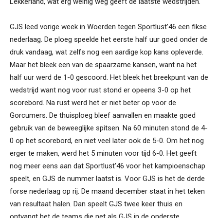
Lekkerland, wat erg weinig weg geeft de laatste wedstrijden.
GJS leed vorige week in Woerden tegen Sportlust’46 een fikse
nederlaag. De ploeg speelde het eerste half uur goed onder de
druk vandaag, wat zelfs nog een aardige kop kans opleverde.
Maar het bleek een van de spaarzame kansen, want na het
half uur werd de 1-0 gescoord. Het bleek het breekpunt van de
wedstrijd want nog voor rust stond er opeens 3-0 op het
scorebord. Na rust werd het er niet beter op voor de
Gorcumers. De thuisploeg bleef aanvallen en maakte goed
gebruik van de beweeglijke spitsen. Na 60 minuten stond de 4-
0 op het scorebord, en niet veel later ook de 5-0. Om het nog
erger te maken, werd het 5 minuten voor tijd 6-0. Het geeft
nog meer eens aan dat Sportlust’46 voor het kampioenschap
speelt, en GJS de nummer laatst is. Voor GJS is het de derde
forse nederlaag op rij. De maand december staat in het teken
van resultaat halen. Dan speelt GJS twee keer thuis en
ontvangt het de teams die net als GJS in de onderste