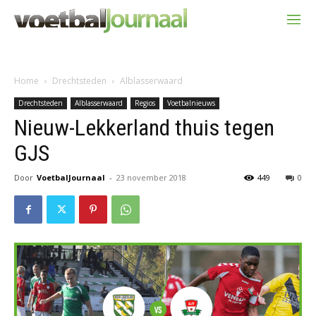
Home
Drechtsteden
Alblasserwaard
Drechtsteden
Alblasserwaard
Regios
Voetbalnieuws
Nieuw-Lekkerland thuis tegen
GJS
Door
VoetbalJournaal
-
23 november 2018
449
0