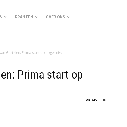
S
KRANTEN
OVER ONS
van Gastelen: Prima start op hoger niveau
en: Prima start op
445
0