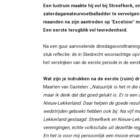
Een lustrum maakte hij vol bij Streefkerk, 
zaterdagamateurvoetballadder te vervolgen 
maanden na zijn aantreden op ‘Excelsior’ m
Een eerste terugblik vol tevredenheid.
Na een guur aanvoelende dinsdagavondtraining
stuk reflectie: de in Sliedrecht woonachtige o
het verstrijken van de eerste periode in de eer
Wat zijn je indrukken na de eerste (ruim) 
Maarten van Gastelen: ,,
Natuurlijk is het in d
maar ik denk dat dat goed gelukt is. Er is een 
Nieuw-Lekkerland. Daar helpen de goede result
wedstrijden geboekt hebben ook bij. Na vijf mo
Lekkerland geslaagd. Streefkerk en Nieuw-Lekke
verenigingen, echte volksclubs uit dezelfde reg
En het is voor mij persoonlijk een mooie erv