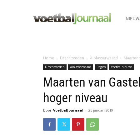
NIEUW
Home
Drechtsteden
Alblasserwaard
Maarten 
Drechtsteden
Alblasserwaard
Regios
Voetbalnieuws
Maarten van Gastel
hoger niveau
Door
VoetbalJournaal
-
25 januari 2019