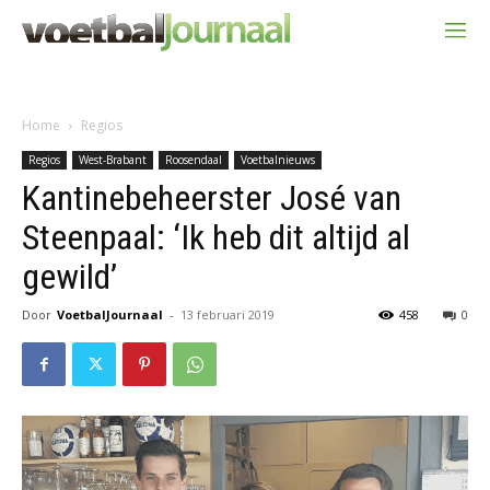
Home
Regios
Regios
West-Brabant
Roosendaal
Voetbalnieuws
Kantinebeheerster José van
Steenpaal: ‘Ik heb dit altijd al
gewild’
Door
VoetbalJournaal
-
13 februari 2019
458
0