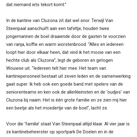
dat niemand iets tekort komt.”
In de kantine van Cluzona zit dat wel snor. Terwijl Van
Steenpaal aanschuift aan een tafeltje, houden twee
jongemannen de boel draaiende door de gasten te voorzien
van ranja, koffie en warm worstenbrood. “Alles en iedereen
loopt hier door elkaar heen, dat vind ik het mooie van een
hechte club als Cluzona”, legt de geboren en getogen
Wouwse uit. “Iedereen telt hier mee. Het team van
kantinepersoneel bestaat uit zeven leden en de samenwerking
gaat super. Ik heb ook een goede band met spelers van de
seniorenteams en ken ook de allerkleinsten en de ‘oudjes’ van
Cluzona bij naam. Het is één grote familie en ze zien mij hier
een beetje als het moedertje van de boel”, lacht ze.
Voor die ‘familie’ staat Van Steenpaal altijd klaar. Al vier jaar is
ze kantinebeheerster op sportpark De Doelen en in de