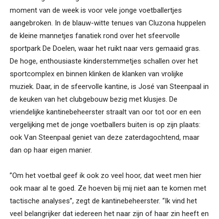
moment van de week is voor vele jonge voetballertjes
aangebroken. In de blauw-witte tenues van Cluzona huppelen
de kleine mannetjes fanatiek rond over het sfeervolle
sportpark De Doelen, waar het ruikt naar vers gemaaid gras.
De hoge, enthousiaste kinderstemmetjes schallen over het
sportcomplex en binnen klinken de klanken van vrolijke
muziek. Daar, in de sfeervolle kantine, is José van Steenpaal in
de keuken van het clubgebouw bezig met klusjes. De
vriendelijke kantinebeheerster straalt van oor tot oor en een
vergelijking met de jonge voetballers buiten is op zijn plaats:
ook Van Steenpaal geniet van deze zaterdagochtend, maar
dan op haar eigen manier.
”Om het voetbal geef ik ook zo veel hoor, dat weet men hier
ook maar al te goed. Ze hoeven bij mij niet aan te komen met
tactische analyses”, zegt de kantinebeheerster. “Ik vind het
veel belangrijker dat iedereen het naar zijn of haar zin heeft en