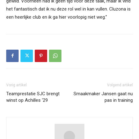
gewild. Voorheen had ik geen tijd voor deze taak, maar ik vind
het fantastisch dat ik nu deze rol wel in kan vullen. Cluzona is
een heerlijke club en ik ga hier voorlopig niet weg.”
Vorig artikel
Volgend artikel
Teamprestatie SJC brengt
Smaakmaker Jansen gaat nu
winst op Achilles ‘29
pas in training