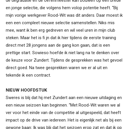
de degradatie en de oefenmeester kan bouwen op een brede
en jonge selectie, die volgens hem volop potentie heeft. “Bij
mijn vorige werkgever Rood-Wit was dit anders. Daar moest ik
een een compleet nieuwe selectie samenstellen. Niks mis
mee, want ik ben erg gedreven en wil veel uren in mijn club
steken. Maar het is ﬁ jn dat ik hier tijdens de eerste training
direct met 28 jongens aan de gang kon gaan, dat is een
prettige start. Sowieso hoefde ik niet lang na te denken over
de keuze voor Zundert. Tijdens de gesprekken was het gevoel
direct goed. Na twee gesprekken waren we er al uit en
tekende ik een contract.
NIEUW HOOFDSTUK
Sweres is blij dat hij met Zundert aan een nieuwe uitdaging en
een nieuw seizoen kan beginnen. “Met Rood-Wit waren we al
ver voor het einde van de competitie al uitgespeeld, dat heeft
impact op de drive van iedereen. Het is eigenlijk net als bij een
gewone baan: Ik was blij dat het seizoen erop zat en dat ik op