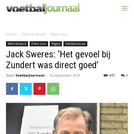
Home
West-Brabant
Etten-Leur
West-Brabant
Etten-Leur
Regios
Voetbalnieuws
Jack Sweres: ‘Het gevoel bij
Zundert was direct goed’
Door
VoetbalJournaal
-
23 september 2019
473
0