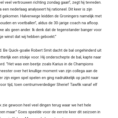
el veel vertrouwen richting zondag gaan’’, zegt hij tevreden.
en nederlaag analyseert hij rationeel. Dit keer is zijn
ijd gekomen. Halverwege leidden de Groningers namelijk met
 houden en voetballen’’, aldus de 30-jarige coach na afloop.
n we als geen ander. Ik denk dat de tegenstander banger voor
je winst dat wij hebben geboekt.’’
d. Be Quick-goalie Robert Smit dacht de bal ongehinderd uit
tterlijk een stokje voor. Hij onderschepte de bal, kapte naar
ord. ‘’Het was een beetje zoals Karius in de Champions
eester over het knullige moment van zijn collega aan de
r zijn eigen spel spelen en ging nadrukkelijk op jacht naar
n voor tijd, toen centrumverdediger Sherief Tawfik vanaf elf
Ik zie gewoon heel veel dingen terug waar we het hele
en maar.’’ Goes speelde voor de eerste keer dit seizoen in