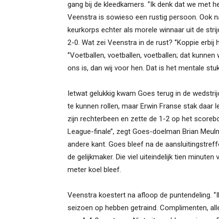
gang bij de kleedkamers. ‘’Ik denk dat we met he
Veenstra is sowieso een rustig persoon. Ook na e
keurkorps echter als morele winnaar uit de str
2-0. Wat zei Veenstra in de rust? ‘’Koppie erbij
‘’Voetballen, voetballen, voetballen; dat kunne
ons is, dan wij voor hen. Dat is het mentale stuk
Ietwat gelukkig kwam Goes terug in de wedstrij
te kunnen rollen, maar Erwin Franse stak daar le
zijn rechterbeen en zette de 1-2 op het scoreb
League-finale’’, zegt Goes-doelman Brian Meulm
andere kant. Goes bleef na de aansluitingstreffe
de gelijkmaker. Die viel uiteindelijk tien minute
meter koel bleef.
Veenstra koestert na afloop de puntendeling. ‘’
seizoen op hebben getraind. Complimenten, alle