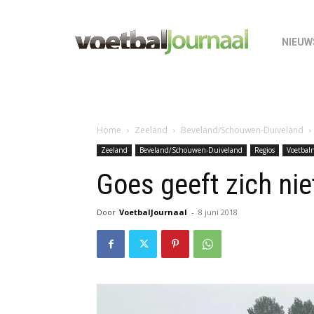
NIEUW
Home
Zeeland
Beveland/Schouwen-Duiveland
Zeeland
Beveland/Schouwen-Duiveland
Regios
Voetbal
Goes geeft zich n
Door
VoetbalJournaal
-
8 juni 2018