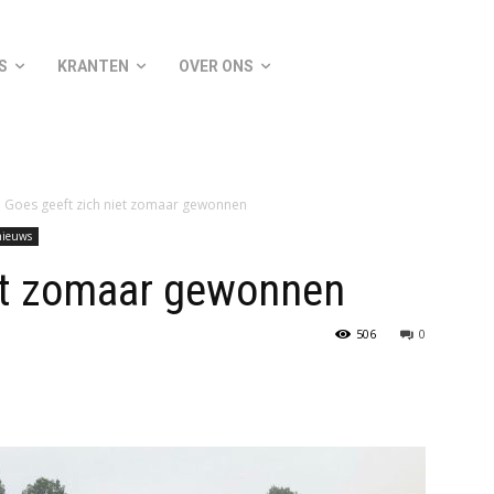
S
KRANTEN
OVER ONS
Goes geeft zich niet zomaar gewonnen
nieuws
iet zomaar gewonnen
506
0