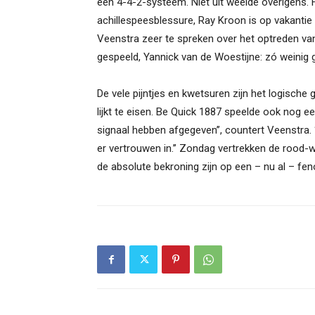
een 4-4-2-systeem. Niet uit weelde overigens
achillespeesblessure, Ray Kroon is op vakantie 
Veenstra zeer te spreken over het optreden van
gespeeld, Yannick van de Woestijne: zó weinig ge
De vele pijntjes en kwetsuren zijn het logische 
lijkt te eisen. Be Quick 1887 speelde ook nog ee
signaal hebben afgegeven’’, countert Veenstra.
er vertrouwen in.’’ Zondag vertrekken de rood
de absolute bekroning zijn op een – nu al – fe