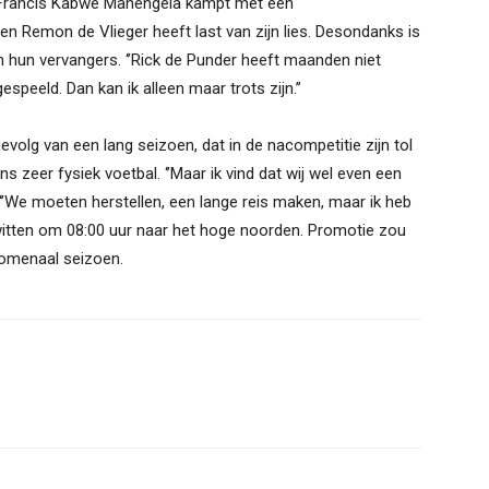
. Francis Kabwe Manengela kampt met een
en Remon de Vlieger heeft last van zijn lies. Desondanks is
 hun vervangers. ‘’Rick de Punder heeft maanden niet
speeld. Dan kan ik alleen maar trots zijn.’’
gevolg van een lang seizoen, dat in de nacompetitie zijn tol
ns zeer fysiek voetbal. ‘’Maar ik vind dat wij wel even een
 ‘’We moeten herstellen, een lange reis maken, maar ik heb
-witten om 08:00 uur naar het hoge noorden. Promotie zou
nomenaal seizoen.